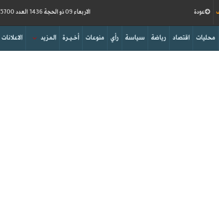
ف
عودة
الاربعاء 09 ذو الحجة 1436 العدد 15700
محليات
اقتصاد
رياضة
سياسة
رأي
منوعات
أخـيـرة
المزيد
الاعلانات