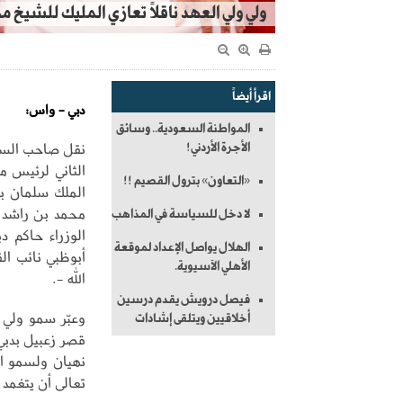
ولي ولي العهد ناقلاً تعازي المليك للشيخ 
اقرأ أيضاً
دبي - واس:
المواطنة السعودية.. وسائق
نقل صاحب السمو
الأجرة الأردني!
الثاني لرئيس م
«التعاون» بترول القصيم !!
الملك سلمان ب
محمد بن راشد آ
لا دخل للسياسة في المذاهب
الوزراء حاكم 
الهلال يواصل الإعداد لموقعة
أبوظبي نائب ال
الأهلي الآسيوية.
الله -.
فيصل درويش يقدم درسين
وعبّر سمو ولي 
أخلاقيين ويتلقى إشادات
قصر زعبيل بدبي
نهيان ولسمو ال
تعالى أن يتغمد 