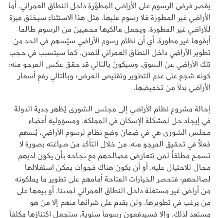
يقصر فرض الرسوم على الأراضي المطوَّرة داخل النطاق العمراني، أما
الأراضي غير المطورة فلا رسوم عليها. مثل هذا الاستثناء سيخلق ميزة
للأراضي غير المطورة، ويجعل مالكيها محميين من الرسوم طالما
أبقوها غير مطورة. أي أن نظام رسوم الأراضي سيُسهم في الحد من
تطوير الأراضي داخل النطاق العمراني للمدن، كما سيتسبب في حجب
تلك الأراضي عن السوق، وسيكون بالتالي قد حقق عكس المرجو منه؛
كونه شجع على عدم التطوير وتقليص العرض؛ وبالتالي رفع أسعار
الأراضي بدلاً من تخفيضها.
إحالة مشروع نظام الأراضي إلى مجلس الشورى يُظهر جدية الدولة
في إيجاد حل لمشكلة الإسكان في المملكة. ومسؤولية أعضاء
مجلس الشورى هي في ضمان وضع نظام لرسوم الأراضي، يُسهم
فعلاً في تحقيق المرجو منه، من خلال التأكد من صياغته بصورة لا
تسمح مطلقاً لمن تتعارض مصالحهم مع نجاحه بأن يكون لديهم
مجال للاحتيال عليه، أو أن يكون هناك فجوات يمكن استغلالها
لصالحهم؛ فتحصر الخيارات المتاحة أمامهم على تطوير ما يملكونه
من أراض غير مستغلة داخل النطاق العمراني لمدننا، أو بيعها على
من يرغب في تطويرها، ولن يقدم على شرائها منهم إلا من هو
مستعد لذلك، وإلا فسيدفعون رسوماً سنوية، ستجعل اكتنازها مكلفاً