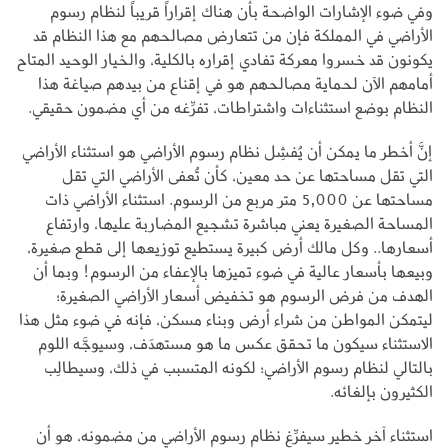
وفي ضوء الإشارات الواضحة بأن هناك إقراراً قريباً لنظام رسوم
الأراضي في المملكة فإن من تتعارض مصالحهم مع هذا النظام قد
يكونون قد خسروا معركة تفادي إقراره بالكلية، والخيار الوحيد المتاح
أمامهم الآن لحماية مصالحهم هو في إقناع من بيدهم صياغة هذا
النظام بوضع استثناءات واشتراطات، تفرِّغه من أي مضمون حقيقي.
إنَّ أخطر ما يمكن أن يُفشِل نظام رسوم الأراضي هو استثناء الأراضي
التي تقل مساحتها عن حد معين، كأن تُعفى الأراضي التي تقل
مساحتها عن 5,000 متر مربع من الرسوم. استثناء الأراضي ذات
المساحة الصغيرة يعني مباشرة تشجيع المضاربة عليها، وارتفاع
أسعارها.. وكل مالك أرض كبيرة يستطيع توزيعها إلى قطع صغيرة،
وبيعها بأسعار عالية في ضوء تميزها بالإعفاء من الرسوم! وبما أن
الهدف من فرض الرسوم هو تخفيض أسعار الأراضي الصغيرة؛
ليتمكن المواطن من شراء أرض وبناء مسكن، فإنه في ضوء مثل هذا
الاستثناء سيكون ما تحقق عكس ما هو مستهدَف، وسيوجَّه اللوم
بالتالي لنظام رسوم الأراضي؛ لكونه المتسبب في ذلك، وسيطالِب
الكثيرون بإلغائه.
استثناء آخر خطير سيفرِّغ نظام رسوم الأراضي من مضمونه، هو أن