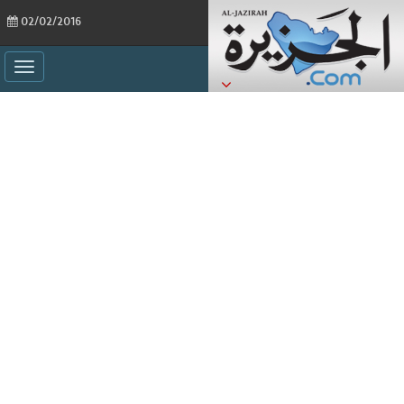
02/02/2016
ggle
ation