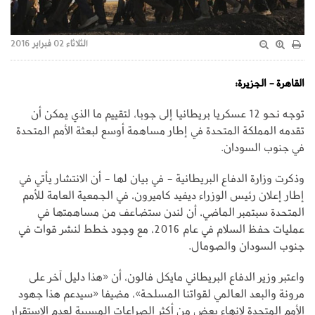
الثلاثاء 02 فبراير 2016
القاهرة - الجزيرة:
توجه نحو 12 عسكريا بريطانيا إلى جوبا، لتقييم ما الذي يمكن أن
تقدمه المملكة المتحدة في إطار مساهمة أوسع لبعثة الأمم المتحدة
في جنوب السودان.
وذكرت وزارة الدفاع البريطانية - في بيان لها - أن الانتشار يأتي في
إطار إعلان رئيس الوزراء ديفيد كاميرون، في الجمعية العامة للأمم
المتحدة سبتمبر الماضي، أن لندن ستضاعف من مساهمتها في
عمليات حفظ السلام في عام 2016، مع وجود خطط لنشر قوات في
جنوب السودان والصومال.
واعتبر وزير الدفاع البريطاني مايكل فالون، أن «هذا دليل آخر على
مرونة والبعد العالمي لقواتنا المسلحة»، مضيفا «سيدعم هذا جهود
الأمم المتحدة لإنهاء بعض من أكثر الصراعات المسببة لعدم الاستقرار