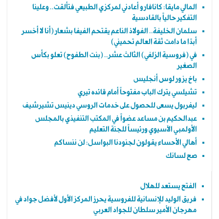
المالي مايقا: كانافارو أعادني لمركزي الطبيعي فتألقت.. وعلينا
التفكير حالياً بالقادسية
سلمان الخليفة.. الفولاذ الناعم يقتحم الفيفا بشعار (أنا لا أخسر
أبدًا ما دامت ثقة العالم تحميني)
في (فروسية الزلفي) الثالث عشر.. (بنت الطفوح) تعلو بكأس
الصغير
باخ يزور لوس أنجليس
تشيلسي يترك الباب مفتوحاً أمام قائده تيري
ليفربول يسعى للحصول على خدمات الروسي دينيس تشيرشيف
عبدالحكيم بن مساعد عضواً في المكتب التنفيذي بالمجلس
الأولمبي الآسيوي ورئيساً للجنة التعليم
أهالي الأحساء يقولون لجنودنا البواسل: لن ننساكم
صح لسانك
الفتح يستعد للهلال
فريق الوليد للإنسانية للفروسية يحرز المركز الأول لأفضل جواد في
مهرجان الأمير سلطان للجواد العربي