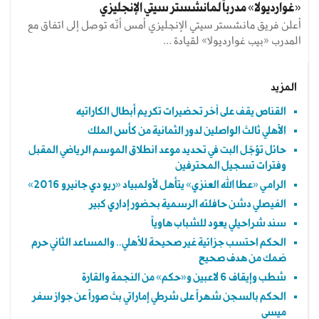
«غوارديولا» مدرباً لمانشستر سيتي الإنجليزي
أعلن فريق مانشستر سيتي الإنجليزي أمس أنّه توصل إلى اتفاق مع
المدرب «بيب غوارديولا» لقيادة ...
المزيد
القناص يقف على آخر تحضيرات تكريم أبطال الكاراتيه
الأهلي ثالث الواصلين لدور الثمانية من كأس الملك
حائل تؤجّل البت في تحديد موعد انطلاق الموسم الرياضي المقبل
وفترات تسجيل المحترفين
الرامي «عطا الله العنزي» يتأهل لأولمبياد «ريو دي جانيرو 2016»
الفيصلي دشن حافلته الرسمية بحضور إداري كبير
سند شراحيلي يعود للشباب هاوياً
الحكم احتسب جزائية غير صحيحة للأهلي.. والمساعد الثاني حرم
ضمك من هدف صحيح
شطب وإيقاف 6 لاعبين و«حكم» من النجمة والقارة
الحكم بالسجن شهراً على شرطي إماراتي بث صوراً عن جواز سفر
ميسي