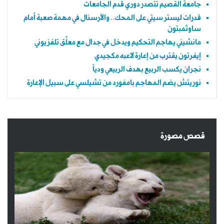
‏جامعة القصيم تتصدر دوري قدم الجامعات
قدرات ليستر سيتي على المحك.. والآرسنال في مهمة صعبة أمام
ساوثمبتون
مانشيني يهاجم التحكيم ويدخل في جدال مع معلِّق تلفزيوني
إيفرتون يقترب من إعارة لاعبه مكجيدي
نجران يكسب الربيع بهدف الربيعي ودياً
نوريتش يضم المهاجم بامفورد من تشيلسي على سبيل الإعارة
قصص مصورة