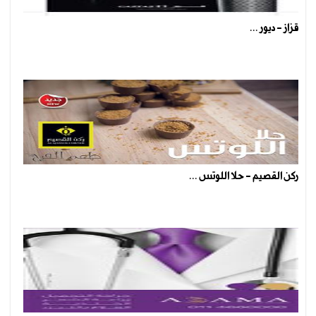
قزاز - ديور ...
ركن القصيم - حلا اللوتس ...