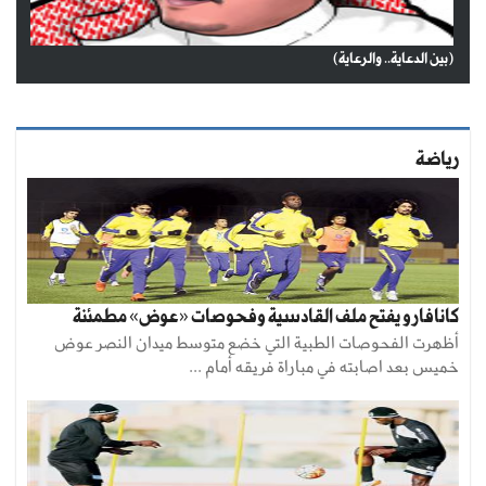
(بين الدعاية.. والرعاية)
رياضة
كانافارو يفتح ملف القادسية وفحوصات «عوض» مطمئنة
أظهرت الفحوصات الطبية التي خضع متوسط ميدان النصر عوض
خميس بعد اصابته في مباراة فريقه أمام ...