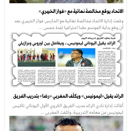
الاتحاد يوقع مخالصة نهائية مع «فواز الخيبري»
وقعت إدارة الاتحاد مخالصة نهائية مع الحارس فواز الخيبري بعد
أن وقع بداية الموسم عقدا احترافيا لمدة خمس ...
الرائد يقيل«ليمونيس» ويكلّف المغربي «رضا» بتدريب الفريق
أقالت إدارة نادي الرائد مدرب الفريق الكروي الأول اليوناني تاكيس
ليمونيس من مهامه التدريبية، وكلفت المغربي ...