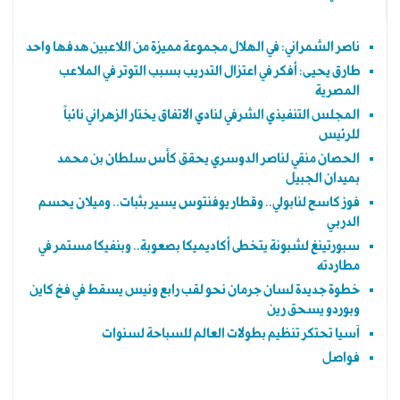
ناصر الشمراني: في الهلال مجموعة مميزة من اللاعبين هدفها واحد
طارق يحيى: أفكر في اعتزال التدريب بسبب التوتر في الملاعب
المصرية
المجلس التنفيذي الشرفي لنادي الاتفاق يختار الزهراني نائباً
للرئيس
الحصان منقي لناصر الدوسري يحقق كأس سلطان بن محمد
بميدان الجبيل
فوز كاسح لنابولي.. وقطار يوفنتوس يسير بثبات.. وميلان يحسم
الدربي
سبورتينغ لشبونة يتخطى أكاديميكا بصعوبة.. وبنفيكا مستمر في
مطاردته
خطوة جديدة لسان جرمان نحو لقب رابع ونيس يسقط في فخ كاين
وبوردو يسحق رين
آسيا تحتكر تنظيم بطولات العالم للسباحة لسنوات
فواصل