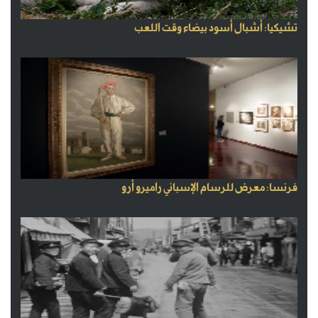
تشيكيا: أشبال أسود بيضاء وقت اللعب
فرنسا: معرض للرسام الإسباني راميرو أرو