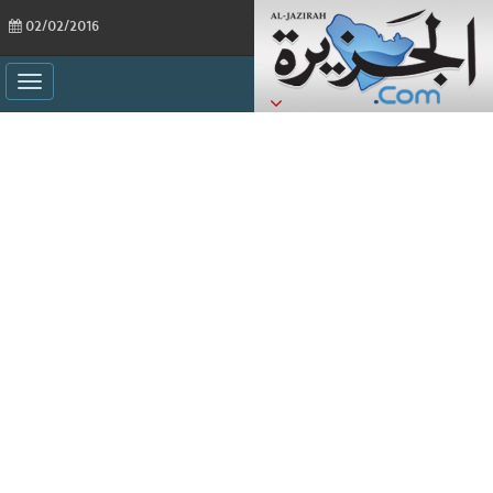
02/02/2016
ggle
ation