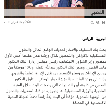
القصبي
الثلاثاء 02 فبراير 2016
الجزيرة - الرياض:
بحث بنك التسليف والادخار تحديات الوضع الحالي والحلول
المستقبلية للإقراض والتحصيل خلال ورشة عمل عقدها أمس الأول
بحضور وزير الشؤون الاجتماعية رئيس مجلس إدارة البنك الدكتور
ماجد القصبي، ومدير البنك الدكتور عبدالله النملة, و130 موظفاً من
مديري الإدارات ورؤساء الأقسام وموظفي الإدارة العامة والفروع،
وذلك في مركز الملك عبدالعزيز للحوار الوطني. وتناول الدكتور
القصبي في كلمته أبرز التحديات التي واجهت البنك خلال الفترة
الماضية والرؤية المستقبلية له، وضرورة مواكبة المتغيرات والتحول
من الرعوية للتنموية، مؤكداً أن البنك يُعدُّ رافداً مهماً لعجلة التنمية
الاقتصادية في المملكة.