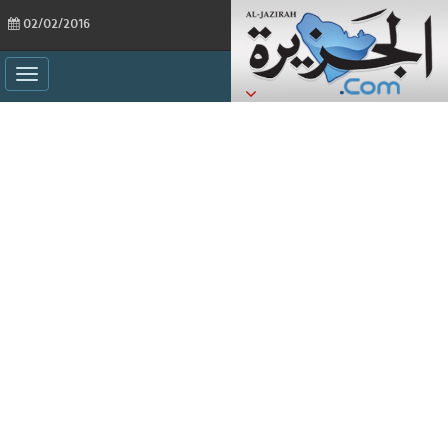
02/02/2016
ggle
ation