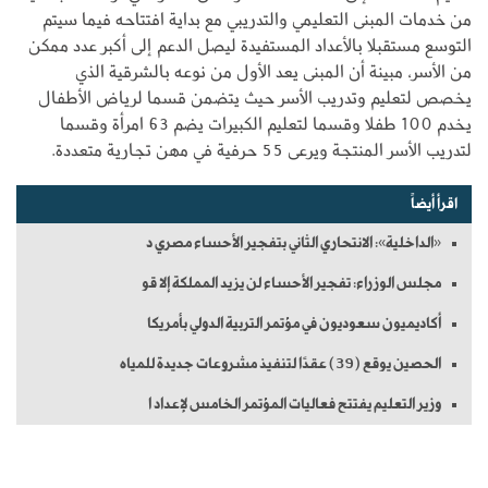
من خدمات المبنى التعليمي والتدريبي مع بداية افتتاحه فيما سيتم
التوسع مستقبلا بالأعداد المستفيدة ليصل الدعم إلى أكبر عدد ممكن
من الأسر، مبينة أن المبنى يعد الأول من نوعه بالشرقية الذي
يخصص لتعليم وتدريب الأسر حيث يتضمن قسما لرياض الأطفال
يخدم 100 طفلا وقسما لتعليم الكبيرات يضم 63 امرأة وقسما
لتدريب الأسر المنتجة ويرعى 55 حرفية في مهن تجارية متعددة.
اقرأ أيضاً
«الداخلية»: الانتحاري الثاني بتفجير الأحساء مصري د
مجلس الوزراء: تفجير الأحساء لن يزيد المملكة إلا قو
أكاديميون سعوديون في مؤتمر التربية الدولي بأمريكا
الحصين يوقع (39) عقدًا لتنفيذ مشروعات جديدة للمياه
وزير التعليم يفتتح فعاليات المؤتمر الخامس لإعداد ا