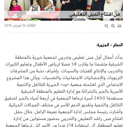
من افتتاح المبنى التعليمي
الثلاثاء 02 فبراير 2016
الدمام - الجزيرة:
بدأت أعمال أول مبنى تعليمي وتدريبي لجمعية خيرية بالمنطقة
الشرقية متضمنا ما يقارب 58 فصلا لرياض الأطفال وتعليم الكبيرات
والتدريب والإنتاج للفتيات والسيدات، بإشراف نخبة من المشرفات
التربويات والإحصائيات الاجتماعيات والنفسيات، ويأتي هذا المشروع
الاجتماعي الذي افتتحته جمعية «ود» الخيرية للتكافل والتنمية
الأسرية بالخبر بالشراكة مع إدارة التعليم بالمنطقة الشرقية
مستهدفا 2400 أسرة ترعاها الجمعية في أربعة أحياء بالخبر لتحقيق
التكافل والتنمية وتقديم الدعم للأسر في مختلف المجالات الحياتية.
وأشارت رئيسة مجلس إدارة الجمعية نعيمة الزامل، خلال حفل
افتتاح مبنى راشد التعليمي والتدريبي بحضور مسئولين من إدارة
تعليم المنطقة، إلى استفادة 218 فردا من الأسر التي ترعاها الجمعية