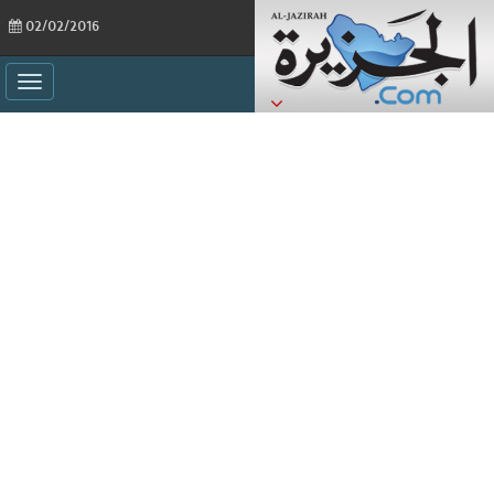
02/02/2016
ggle
ation