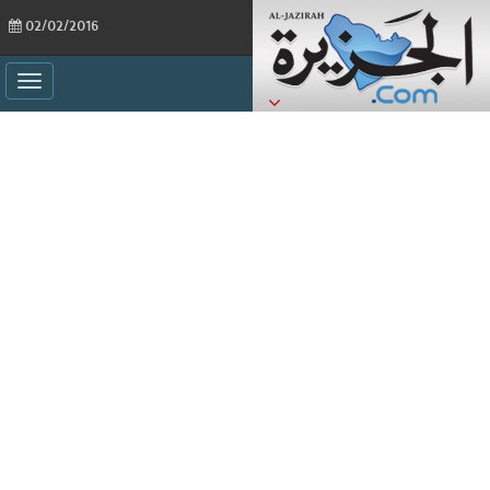
02/02/2016
ggle
ation