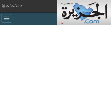
02/02/2016
ggle
ation