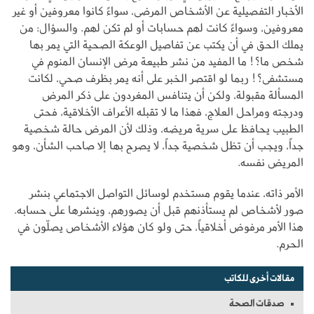
الأخبار التفصيلية عن الأشخاص المرضى، سواءً كانوا معروفين أو غير
معروفين، وسواءً كانت لهم حسابات أو لم تكن لهم. والسؤال: من
يملك الحق في أن يكتب عن تفاصيل الوعكة الصحية التي يمر بها
شخص ما؟! ما المفيد من نشر طبيعة مرض الإنسان المنوم في
مستشفى؟! ربما لو اقتصر الخبر على أنه يمر بظرف صحي، لكانت
المسألة مقبولة، ولكن أن يتنافس المغردون على ذكر المرض
ودرجته ومراحل العلاج، فهذا ما لا تقبله الأعراف الأخلاقية، فحتى
الطبيب يحافظ على سرية مريضه، وذلك لأن المرض حالة شخصية
جداً، ويجب أن تظل شخصية جداً، لا يصرح بها إلا صاحب الشأن، وهو
المريض نفسه.
الأمر ذاته، عندما يقوم مستخدم لوسائل التواصل الاجتماعي بنشر
صور لأشخاص لم يستأذنهم قبل أن يصورهم، وينشرها على حسابه.
هذا الأمر مرفوض أخلاقياً، حتى ولو كان هؤلاء الأشخاص يصلّون في
الحرم.
مقالات أخرى للكاتب
صدقات الصحة