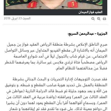
العقيد فواز الميمان
السبت 23 ابريل 2016
الجزيرة - عبدالرحمن السريع:
صرح الناطق الإعلامي بشرطة منطقة الرياض العقيد فواز بن جميل
الميمان أنه بالاشارة الى مقطع الفيديو المتداول عبر وسائل التواصل
الاجتماعي، عن قيام شاب بالتجول ليلاً في أحد شوارع العاصمة
الرياض مصطحباً فتاة ترتدي ملابس غير ساترة، بما يعرضهما للخطر
فضلاً عن مخالفتهما للنظام العام.
فقد صدرت التوجيهات لإدارة التحريات و البحث الجنائي بشرطة
المنطقة بالعمل على تحديد هوية صاحب المقطع و ضبطه، و بتوفيق
من الله و بعد جهود حثيثة تم ضبط قائد الدراجة النارية (مواطن في
العقد الثالث من العمر) ومرافقته (وافدة عربية في العقد الثالث من
العمر)، وبسماع أقوالهما أقرا بأن المقطع يعود لهما دون أن يشيرا
الى دوافع معينة لذلك، على ضوء ما تقدم فقد تم إيقافهما و شعار