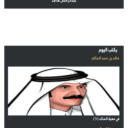
عبدالرحمن هاجد
يكتب اليوم
خالد بن حمد المالك
في معية الملك (5)