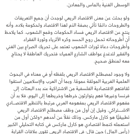
الوسطى الغنية بالماس والمعادن.
ولو بحثت عن معنى الاقتصاد الريعي لوجدت أن جميع التعريفات
والطروحات دائمًا تأتي بصفة الذم لهذا الاقتصاد ولحكومة بلاده، وأنه
ينتج عن الاقتصاد الريعي فساد الحكومات وقمع الشعوب. كما يلاحظ
أن أطروحاته تحمل روح الحسد وكره الأثرياء وثورة الفقراء.
وأطروحات دعاة ثورات الشعوب تعتمد على تحريك الصراع بين الغني
والفقير لتدغدغ عواطف الشارع العمياء؛ فتحريك العاطفة لا يحتاج
معه لمنطق صحيح.
ولا وجود لمصطلح الاقتصاد الريعي بلفظه أو في معناه في البحوث
العلمية الغربية الموثقة عمومًا. وبما أن العرب والإسلاميين استقوا
ثقافتهم الاقتصادية الفلسفية من الاشتراكية عند بدء البعثات إلى
فرنسا وغيرها فهم يتوارثون خرطها وخريطها إلى اليوم، فلا بد أن
مفهوم الاقتصاد الريعي بمفهومه العربي مرتبط بالتنظير الاقتصــادي
الاشـــتراكي. وقيل إن أول من وظف مصطلح الاقتصاد الريعي
تطبيقيًّا هو كارل ماركس، وذلك نقلاً عن أحدهم «ولكن أول من
استعمله كنمط اقتصادي هو كارل ماركس في كتابه التحليلي الكبير
(رأس المال) حين قال: في الاقتصاد الريعي تقوى علاقات القرابة