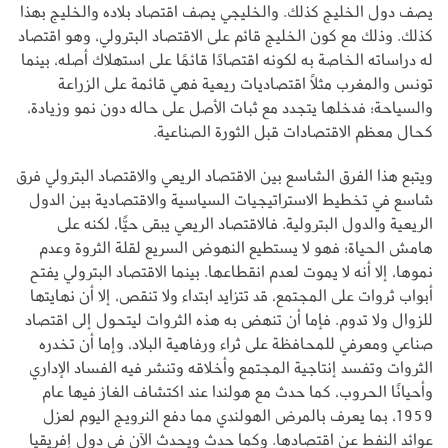
يصف دول الخليج كذلك. والخليجي يصف اقتصاد بلاده والخليج بهذا
كذلك. وذلك مع كون الخليج قائم على الاقتصاد البترولي، وهو اقتصاد
له دراساته الخاصة به لكونه اقتصادًا قائمًا على استهلاك أصله، بينما
تونس والمغرب مثلاً اقتصاديات ريعية فهي قائمة على الزراعة
والسياحة؛ فدخلها يتجدد مع ثبات الأصل على حاله دون نمو وزيادة،
كحال معظم الاقتصادات قبل الثورة الصناعية.
ويتبع هذا الفرق الشاسع بين الاقتصاد الريعي والاقتصاد البترولي فرق
شاسع في تخطيط الاستراتيجيات السياسية والاقتصادية بين الدول
الريعية والدول البترولية. فالاقتصاد الريعي يبقى حيًّا، لكنه على
هامش الحياة؛ فهو لا يستطيع النهوض السريع لقلة الثروة وعدم
نموها، إلا أنه لا يموت لعدم انقطاعها. بينما الاقتصاد البترولي يفتح
أبواب ثروات على المجتمع، قد تتزايد ابتداء ولا تنقص، إلا أن نهايتها
للزوال ولا تدوم. فإما أن تنهض به هذه الثروات ليتحول إلى اقتصاد
صناعي ومعرفي للمحافظة على ثراء ورفاهية البلاد، وإما أن تخدره
الثروات وتفسد إنتاجية المجتمع وأخلاقه وتنشر فيه الفساد الإداري
وأحيانًا الحروب، كما حدث مع هولندا عند اكتشاف الغاز فيها عام
1959، بما يعرف بالمرض الهولندي مما دفع النرويج اليوم لعزل
عوائد النفط عن اقتصادها. وكما حدث ويحدث الآن في دول إفريقيا