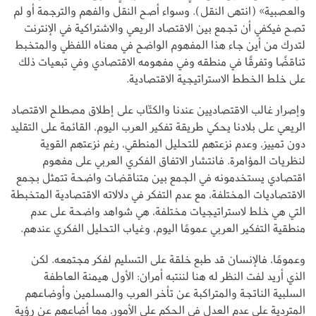
والعصبية» (انتهى النقل). وسواء أصح النقل والفهم والترجمة أو لم
تصح فيكفي أن تجمع بين الاقتصاد الريعي والاشتراكية في الإنترنت
لتدرك من أين جاء هذا المفهوم الواضح في معناه اللفظي والمتخبط
تناقضًا وتفرقًا في منطقه وفي مفهومه الاقتصادي وفي تبعيات ذلك
على خلط الخطط الاستراتيجية الاقتصادية.
وإصرار غالب الاقتصاديين عندنا والكتّاب على إطلاق مصطلح الاقتصاد
الريعي على بلادنا يحكي طريقة تفكير العرب اليوم، القائمة على التقليد
دون تمييز، وعدم نزعتهم للتحليل المنطقي، رغم نزعتهم القوية
لنظريات المؤامرة. فانتشار الاتفاق الفكري العربي على مفهوم
اقتصادي يستخدمونه في الجمع بين متناقضات واضحة تتمثل بجمع
الاقتصاديات المختلفة، مع عدم التفكر في دلالاته الاقتصادية المتخبطة
التي هي خلط لاستراتيجيات مختلفة، هي شواهد واضحة على عدم
منطقية التفكير العربي عمومًا اليوم، وغياب التحليل الفكري عندهم.
وعمومًا، فالإنسان قد طبع خلقة على التسليم لفكر مجتمعه. لكن
الذي أريد لفت النظر له هنا لننتبه أمران: الأول هيمنة العاطفة
السلبية الناتجة والمتراكبة عن تأخر العرب والمسلمين وأوضاعهم
المتردية على عدم العدل في الحكم على الأمور، مما أضاعهم عن رؤية