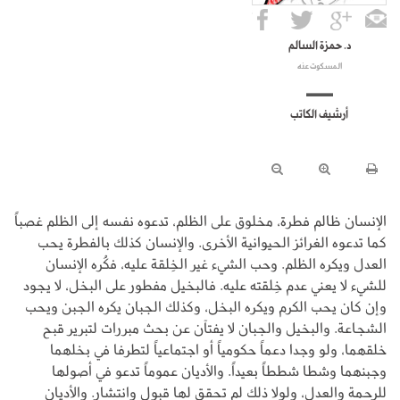
د. حمزة السالم
المسكوت عنه
أرشيف الكاتب
الإنسان ظالم فطرة، مخلوق على الظلم، تدعوه نفسه إلى الظلم غصباً
كما تدعوه الغرائز الحيوانية الأخرى. والإنسان كذلك بالفطرة يحب
العدل ويكره الظلم. وحب الشيء غير الخِلقة عليه، فكُره الإنسان
للشيء لا يعني عدم خِلقته عليه. فالبخيل مفطور على البخل، لا يجود
وإن كان يحب الكرم ويكره البخل، وكذلك الجبان يكره الجبن ويحب
الشجاعة. والبخيل والجبان لا يفتآن عن بحث مبررات لتبرير قبح
خلقهما، ولو وجدا دعماً حكومياً أو اجتماعياً لتطرفا في بخلهما
وجبنهما وشطا شططاً بعيداً. والأديان عموماً تدعو في أصولها
للرحمة والعدل، ولولا ذلك لم تحقق لها قبول وانتشار. والأديان