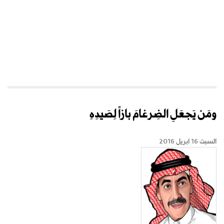
ومَن يَجعَلِ الضِرغامَ بازاً لِصَيدِهِ
السبت 16 ابريل 2016