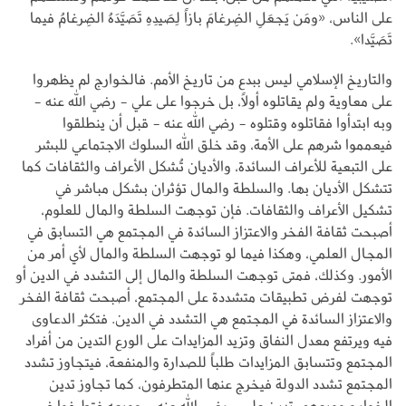
على الناس، «ومَن يَجعَلِ الضِرغامَ بازاً لِصَيدِهِ تَصَيَّدَهُ الضِرغامُ فيما
تَصَيَّدا».
والتاريخ الإسلامي ليس ببدع من تاريخ الأمم. فالخوارج لم يظهروا
على معاوية ولم يقاتلوه أولاً، بل خرجوا على علي - رضي الله عنه -
وبه ابتدأوا فقاتلوه وقتلوه - رضي الله عنه - قبل أن ينطلقوا
فيعمموا شرهم على الأمة، وقد خلق الله السلوك الاجتماعي للبشر
على التبعية للأعراف السائدة، والأديان تُشكل الأعراف والثقافات كما
تتشكل الأديان بها. والسلطة والمال تؤثران بشكل مباشر في
تشكيل الأعراف والثقافات. فإن توجهت السلطة والمال للعلوم،
أصبحت ثقافة الفخر والاعتزاز السائدة في المجتمع هي التسابق في
المجال العلمي، وهكذا فيما لو توجهت السلطة والمال لأي أمر من
الأمور. وكذلك، فمتى توجهت السلطة والمال إلى التشدد في الدين أو
توجهت لفرض تطبيقات متشددة على المجتمع، أصبحت ثقافة الفخر
والاعتزاز السائدة في المجتمع هي التشدد في الدين. فتكثر الدعاوى
فيه ويرتفع معدل النفاق وتزيد المزايدات على الورع التدين من أفراد
المجتمع وتتسابق المزايدات طلباً للصدارة والمنفعة، فيتجاوز تشدد
المجتمع تشدد الدولة فيخرج عنها المتطرفون، كما تجاوز تدين
الخوارج وورعهم، تدين علي - رضي الله عنه - وورعه فتطرفوا في