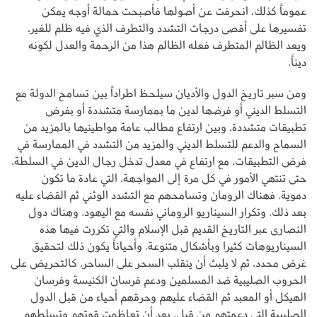
عموماً كذلك، انحرفت عن أصولها فأصبحت حمالة أوجه يمكن
تفسيرها على أقصى درجات التشدد والتطرف الذي فيه ظلم للغير،
ويعد الظالم المتطرف فعله الظالم هذا من الرحمة والعدل لكونه
ديناً.
ومن سبر تاريخ الدول والأديان سيلحظ اطراداً بين تسامح الدولة مع
التسلط الديني أو فرضها لدين ما بممارسة متشددة أو بفرض
تطبيقات متشددة، وبين ارتفاع مطالب عامة مواطينيها بالمزيد من
السماح والدعم للتسلط الديني والمزيد من التشدد في الممارسة في
فرض التطبيقات، مع ارتفاع في معدل تدخل رجال الدين في السلطة،
حتى تنتهي الأمور في كل مرة إلى المواجهة، التي عادة ما تكون
دموية. فهناك الرومان وتسامحهم مع التشدد الوثني ثم القضاء عليه
بعد ذلك. وتكرار السيناريو الروماني نفسه مع اليهود. وهناك دول
النصارى عبر التاريخ القديم قبل الإسلام والتي تكررت فيها هذه
السيناريوهات كثيرا وبأشكال متنوعة. وأحياناً يكون ذلك لتحقيق
غرض محدد، ثم لا يلبث أن ينقلب السحر على الساحر. كالتحريض على
الحروب الصليبية ضد المسلمين ودعم فرسان الكنيسة وفرسان
الهيكل أو المعبد ثم القضاء عليهم وحرقهم أحياء من قبل الدول
الصليبية التي دعمتهم من قبل، بعد أن تعاظمت قوتهم وتسلطهم