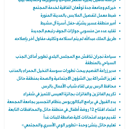
خيركم وجامعة جدة توقِّعان اتفاقية لخدمة المجتمع
ضبط معمل لتفصيل الملابس بالمدينة المنورة
أمير منطقة عسير يشرِّف حفل أسرة آل مشيط
تقليد عدد من منسوبي جوازات الجوف رتبهم الجديدة
طريق الملك عبدالله لم يتم استلامه وتكليف مقاول آخر بإصلاحه
سياحة نجران تناقش مع المجلس البلدي تطوير أماكن الجذب
السياحي بالمنطقة
مدير زراعة القصيم يبحث تطورات سوسة النخيل الحمراء بالمذنب
تعزيز الشراكة بين الشؤون الاجتماعية والصحة بمنطقة حائل
محافظ الرس يرعى لقاء شباب الأعمال بالرس
تكريم الفائزين والفائزات بجائزة العيسى للتميز في شقراء
بدء القبول في برامج البكالوريوس بنظام التجسير بجامعة المجمعة
اعتماد افتتاح 12 روضة أطفال في منطقة حائل والمحافظات التابعة
تقديم موعد امتحانات كلية صامطة للبنات غداً
تعليم حائل ينشئ وحدة «تطوير الوعي الأسري والمجتمعي»