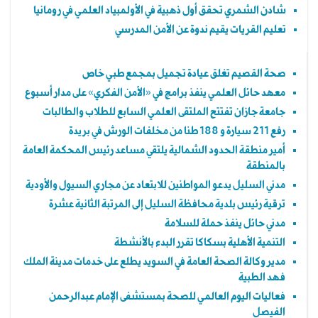
شادن الشمري تحقق أول ذهبية في الأولمبياد العلمي في رومانيا
تعليم القريات يقيم ندوة عن الأمن المدرسي
صحة القصيم تغلق عيادة تجميل بمجمع طبي خاص
معهد حائل العلمي ينفذ برامج في «الأمن الفكري» على مدار أسبوع
جامعة جازان تفتتح الملتقى العلمي السابع للطلاب والطالبات
رفع 211 سيارة و 188 طنا من مخلفات الورش في بريدة
أمير منطقة الحدود الشمالية يلتقي مساعد رئيس المحكمة العامة
بالمنطقة
مدني السليل يدعو المواطنين للابتعاد عن مجاري السيول والأودية
ترقية رئيس بلدية محافظة السليل إلى المرتبة الثانية عشرة
مدني حائل ينفذ حملة للسلامة
التنمية الأهلية بسكاكا تقرر البدء بالأنشطة
مدير وكالة الصحة العامة في السويد يطلع على خدمات مدينة الملك
فهد الطبية
فعاليات اليوم العالمي للصحة بمستشفى الإمام عبدالرحمن
الفيصل