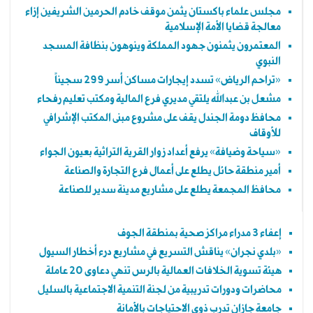
مجلس علماء باكستان يثمن موقف خادم الحرمين الشريفين إزاء
معالجة قضايا الأمة الإسلامية
المعتمرون يثمنون جهود المملكة وينوهون بنظافة المسجد
النبوي
«تراحم الرياض» تسدد إيجارات مساكن أسر 299 سجيناً
مشعل بن عبدالله يلتقي مديري فرع المالية ومكتب تعليم رفحاء
محافظ دومة الجندل يقف على مشروع مبنى المكتب الإشرافي
للأوقاف
«سياحة وضيافة» يرفع أعداد زوار القرية التراثية بعيون الجواء
أمير منطقة حائل يطلع على أعمال فرع التجارة والصناعة
محافظ المجمعة يطلع على مشاريع مدينة سدير للصناعة
إعفاء 3 مدراء مراكز صحية بمنطقة الجوف
«بلدي نجران» يناقش التسريع في مشاريع درء أخطار السيول
هيئة تسوية الخلافات العمالية بالرس تنهي دعاوى 20 عاملة
محاضرات ودورات تدريبية من لجنة التنمية الاجتماعية بالسليل
جامعة جازان تدرب ذوي الاحتياجات بالأمانة