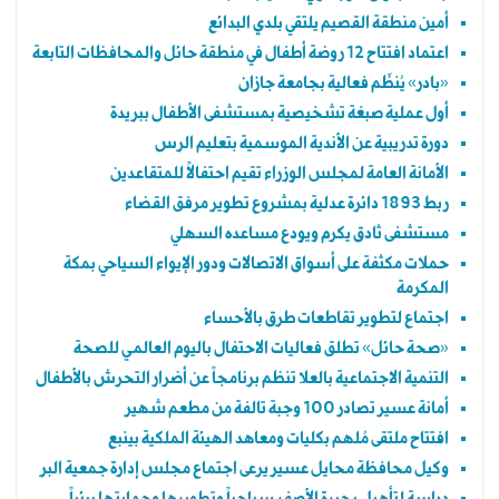
أمين منطقة القصيم يلتقي بلدي البدائع
اعتماد افتتاح 12 روضة أطفال في منطقة حائل والمحافظات التابعة
«بادر» يُنظّم فعالية بجامعة جازان
أول عملية صبغة تشخيصية بمستشفى الأطفال ببريدة
دورة تدريبية عن الأندية الموسمية بتعليم الرس
الأمانة العامة لمجلس الوزراء تقيم احتفالاً للمتقاعدين
ربط 1893 دائرة عدلية بمشروع تطوير مرفق القضاء
مستشفى ثادق يكرم ويودع مساعده السهلي
حملات مكثفة على أسواق الاتصالات ودور الإيواء السياحي بمكة
المكرمة
اجتماع لتطوير تقاطعات طرق بالأحساء
«صحة حائل» تطلق فعاليات الاحتفال باليوم العالمي للصحة
التنمية الاجتماعية بالعلا تنظم برنامجاً عن أضرار التحرش بالأطفال
أمانة عسير تصادر 100 وجبة تالفة من مطعم شهير
افتتاح ملتقى مُلهم بكليات ومعاهد الهيئة الملكية بينبع
وكيل محافظة محايل عسير يرعى اجتماع مجلس إدارة جمعية البر
دراسة لتأهيل بحيرة الأصفر سياحياً وتطويرها وحمايتها بيئياً