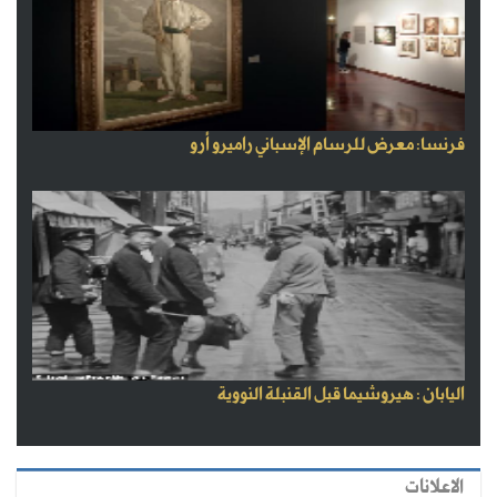
فرنسا: معرض للرسام الإسباني راميرو أرو
اليابان : هيروشيما قبل القنبلة النووية
الاعلانات