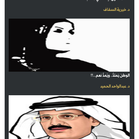
د. خيرية السقاف
الوطن يَمتدُّ.. ويُمدُّ نعم...!!
د. عبدالواحد الحميد