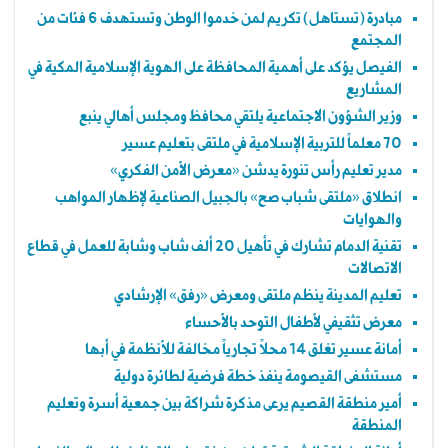
مبادرة (تستاهل) تكريم لمن خدموا الوطن وتستهدف 6 فئات من
المجتمع
الفيصل يؤكد على أهمية المحافظة على الهوية الإسلامية المكية في
المشاريع
وزير الشؤون الاجتماعية يلتقي محافظ ومجلس أهالي ينبع
70 معلماً للتربية الإسلامية في ملتقى بتعليم عسير
مدير تعليم رأس تنورة يدشن «معرض الأمن الفكري»
انطلاق «ملتقى شباب صح» بالجبيل الصناعية لإظهار المواهب
والهوايات
تقنية الدمام تشارك في تأهيل 20 ألف شاب وشابة للعمل في قطاع
الاتصالات
تعليم المدينة ينظم ملتقى ومعرض «رفق» الإرشادي
معرض تثقيفي لأطفال التوحد بالأحساء
أمانة عسير تغلق 14 محلاً تجارياً مخالفة للأنظمة في أبها
مستشفى القيصومة ينفذ خطة فرضية لطائرة دولية
أمير منطقة القصيم يرعى مذكرة شراكة بين جمعية أسرة وتعليم
المنطقة