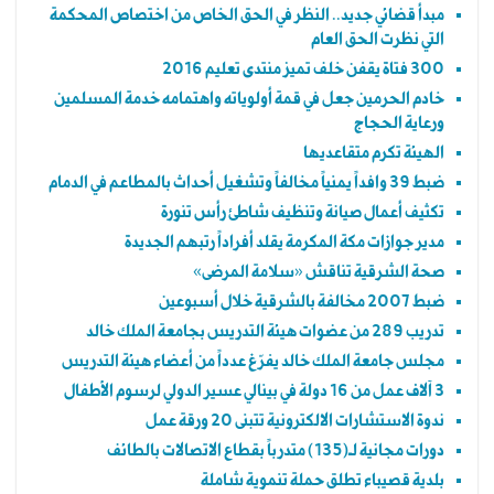
مبدأ قضائي جديد.. النظر في الحق الخاص من اختصاص المحكمة
التي نظرت الحق العام
300 فتاة يقفن خلف تميز منتدى تعليم 2016
خادم الحرمين جعل في قمة أولوياته واهتمامه خدمة المسلمين
ورعاية الحجاج
الهيئة تكرم متقاعديها
ضبط 39 وافداً يمنياً مخالفاً وتشغيل أحداث بالمطاعم في الدمام
تكثيف أعمال صيانة وتنظيف شاطئ رأس تنورة
مدير جوازات مكة المكرمة يقلد أفراداً رتبهم الجديدة
صحة الشرقية تناقش «سلامة المرضى»
ضبط 2007 مخالفة بالشرقية خلال أسبوعين
تدريب 289 من عضوات هيئة التدريس بجامعة الملك خالد
مجلس جامعة الملك خالد يفرّغ عدداً من أعضاء هيئة التدريس
3 آلاف عمل من 16 دولة في بينالي عسير الدولي لرسوم الأطفال
ندوة الاستشارات الالكترونية تتبنى 20 ورقة عمل
دورات مجانية لـ(135) متدرباً بقطاع الاتصالات بالطائف
بلدية قصيباء تطلق حملة تنموية شاملة