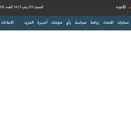
ف
عودة
السبت 09 رجب 1437 العدد 15906
محليات
اقتصاد
رياضة
سياسة
رأي
منوعات
أخـيـرة
المزيد
الاعلانات