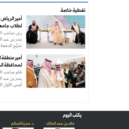
تغطية خاصة
لطلاب جامعة 
رعى صاحب الس
بندر بن عبد ا
تخرُّج الدفعة .
أمير منطقة ا
لمحافظة ال
قام صاحب الس
بندر بن عبد ا
أمس الأول ال
يكتب اليوم
خالد بن حمد المالك
د. حمزة السالم