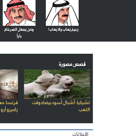
زعيمٌ يُهاب ولا يَهاب!
ومَن يَجعَلِ الضِرغامَ
بازاً
قصص مصورة
تشيكيا: أشبال أسود بيضاء وقت
فرنسا: مع
اللعب
راميرو أرو
الاعلانات