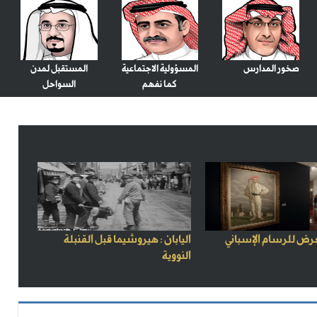
صخور المدارس
المسؤولية الاجتماعية
المستقبل لمدن
كما نفهم
السواحل
رض للرسام الإسباني
اليابان : هيروشيما قبل القنبلة
النووية