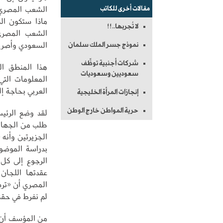
الشعب المصري، 
مقالات أخرى للكاتب
ماذا ستكون الن
لا تُجربها..!!
الشعب المصري 
السعودي وأصر ا
نموذج جسر الملك سلمان
شركات أجنبية توظِّف
هذا المنطق الغ
سعوديين وسعوديات
المعلومات الت
العربي بحاجة إ
إنجازات المرأة الخليجية
حرية المواطن خارج الوطن
لقد وضع الرئي
الجزيرتين وأنه 
بدراسة الموضوع
الرجوع إلى كل 
عقدتها اللجان 
المصري أن «ترس
لم نفرط في حقن
من المؤسف أن ب