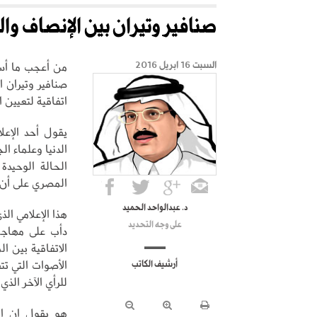
صنافير وتيران بين الإنصاف وال
من أعجب ما أسم
السبت 16 ابريل 2016
صنافير وتيران 
اتفاقية لتعيين ا
يقول أحد الإعل
الدنيا وعلماء ا
الحالة الوحيدة
المصري على أن 
د. عبدالواحد الحميد
هذا الإعلامي ال
على وجه التحديد
دأب على مهاجم
الاتفاقية بين ا
الأصوات التي ت
أرشيف الكاتب
للرأي الآخر الذي
هو يقول إن الر