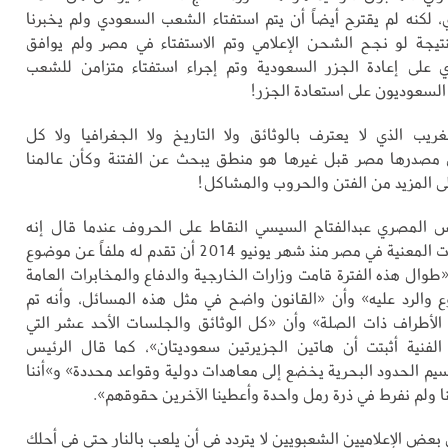
لكنه لم يقترح أيضاً أن يتم استفتاء الشعب السعودي ولم يخبرنا
تيجة لو نجح الشحن الإعلامي وتم الاستفتاء في مصر ولم يوافق
على إعادة الجزر السعودية وتم إجراء استفتاء متزامن للشعب
لسعوديون على استعادة الجزر!
ريب الذي لا يعترف بالوثائق ولا التاريخ ولا الجغرافيا ولا كل
ي مصدرها مصر قبل غيرها هو منطق يبحث عن الفتنة وكأن عالمنا
لى المزيد من الفتن والحروب والمشاكل!
س المصري عبدالفتاح السيسي النقاط على الحروف عندما قال إنه
طلب من الجهات المعنية في مصر منذ شهر يونيو 2014 أن تقدم له ملفاً عن موضوع
«طوال هذه الفترة قامت وزارات الخارجية والدفاع والمخابرات العامة
 والرد عليه» وأن «القانون واضح في مثل هذه المسائل، وأنه تم
الأطراف ذات الصلة» وأن «كل الوثائق والجلسات الأحد عشر التي
الفنية أثبتت أن هاتين الجزيرتين سعوديتان»، كما قال الرئيس
يم الحدود البحرية يخضع إلى معاهدات دولية وقواعد محددة» و»أننا
ا ولم نفرط في ذرة رمل واحدة وأعطينا الآخرين حقوقهم».
عض الإعلاميين الشعبويين لا يتردد في أن يلعب بالنار حتى في أحلك