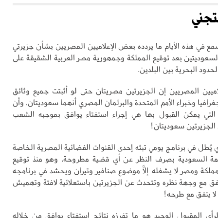
تجني
ع في هذه الأيام ما يردده بعض الإعلاميين المصريين بشأن جزيرتي
السعوديتين بعد توقيع المملكة وجمهورية مصر العربية الشقيقة على
لحدود البحرية بين البلدين.
اميين المصريين إن الجزيرتين مصريتان حتى لو أثبتت جميع وثائق
لجغرافيا وخبراء الأمم المتحدة والبرلمان المصري أنهما سعوديتان، وأن
 التي يمكن القبول بها هي إجراء استفتاء يوافق بموجبه الشعب
الجزيرتين سعوديتان!
ذي يُطل في برنامج يومي تبثه إحدى القنوات الفضائية المصرية الخاصة
ة السعودية بصرف النظر عن أي قضية مطروحة، وهو منذ توقيع
لمملكة ومصر لا يشغله إلاَّ موضوع صنافير وتيران ويحشد في برنامجه
تفق مع وجهة نظره وتتحدث عن الجزيرتين باستعلائية لافتة وتهميش
 لا يتفق مع طرحه!
أي المقبول الوحيد هو ما تفرزه نتائج استفتاء يوافق من خلاله