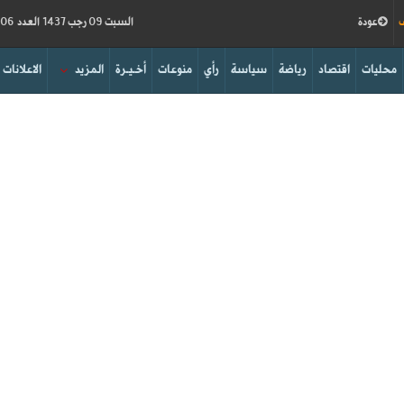
ف
عودة
السبت 09 رجب 1437 العدد 15906
محليات
اقتصاد
رياضة
سياسة
رأي
منوعات
أخـيـرة
المزيد
الاعلانات