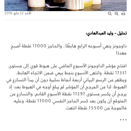
الأحد 22 مايو 2016
تحليل - وليد العبدالهادي:
داوجونز ينهي أسبوعه الرابع هابطًا.. والحاجز 17000 نقطة أصبح
مهددًا
افتتح مؤشر الداوجونز الأسبوع الماضي على هبوط قوي إلى مستوى
17331 نقطة. وانتهى الأسبوع بنمط بيعي ضمن الاتجاه الهابط.
ويظهر من الرسم البياني أربعة أنماط سلبية دون أن يبدأ التسارع في
الهبوط؛ لذا من المرجح أن المؤشر لم يبلغ أوجه في الهبوط بعد؛ إذ
يرجح أن يكسر مستوى 17297 نقطة الأسبوع القادم، والتسارع من
المتوقع أن يكون بعد كسر الحاجز النفسي 17000 نقطة. وعليه،
فالموجة من 15500 نقطة انتهت.
* * *