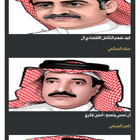
كيف نفهم التكامل الاقتصادي ال
حمّاد السالمي
أن نُمسي ونُصبح «آمنين فِكريّ
ناصر الصِرامي