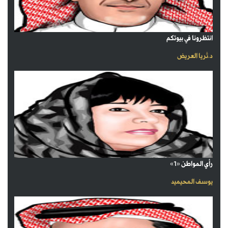
انتظرونا في بيوتكم
د.ثريا العريض
رأي المواطن «1»
يوسف المحيميد