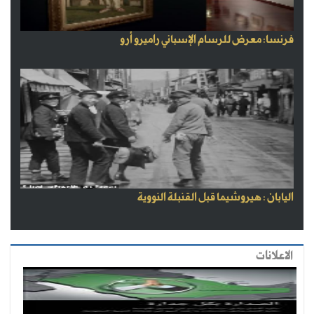
فرنسا: معرض للرسام الإسباني راميرو أرو
اليابان : هيروشيما قبل القنبلة النووية
الاعلانات