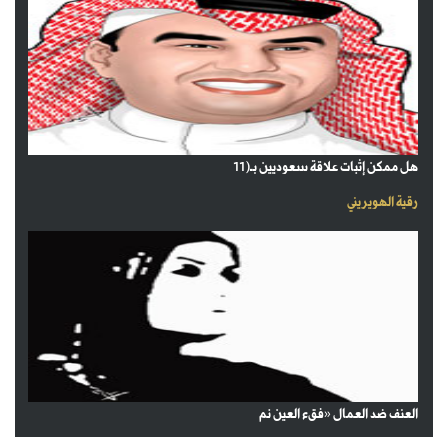
هل ممكن إثبات علاقة سعوديين بـ(11
رقية الهويريني
العنف ضد العمال «فقء العين نم