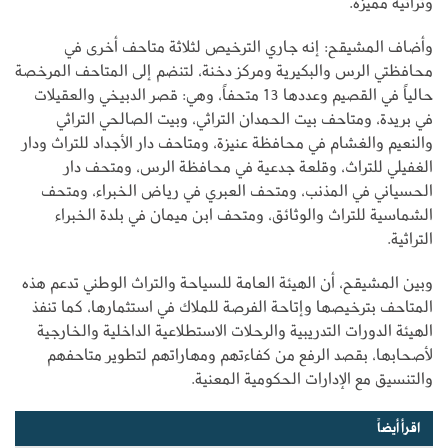
وتراثية مميزة.
وأضاف المشيقح: إنه جاري الترخيص لثلاثة متاحف أخرى في
محافظتي الرس والبكيرية ومركز دخنة، لتنضم إلى المتاحف المرخصة
حالياً في القصيم وعددها 13 متحفاً، وهي: قصر الدبيخي والعقيلات
في بريدة، ومتاحف بيت الحمدان التراثي، وبيت الصالحي التراثي
والنعيم والغشام في محافظة عنيزة، ومتاحف دار الأجداد للتراث ودار
الغفيلي للتراث، وقلعة جدعية في محافظة الرس، ومتحف دار
الحسياني في المذنب، ومتحف العبري في رياض الخبراء، ومتحف
الشماسية للتراث والوثائق، ومتحف ابن ميمان في بلدة الخبراء
التراثية.
وبين المشيقح، أن الهيئة العامة للسياحة والتراث الوطني تدعم هذه
المتاحف بترخيصها وإتاحة الفرصة للملاك في استثمارها، كما تنفذ
الهيئة الدورات التدريبية والرحلات الاستطلاعية الداخلية والخارجية
لأصحابها، بقصد الرفع من كفاءتهم ومهاراتهم لتطوير متاحفهم
والتنسيق مع الإدارات الحكومية المعنية.
اقرأ أيضاً