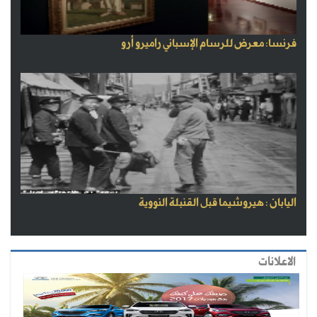
فرنسا: معرض للرسام الإسباني راميرو أرو
اليابان : هيروشيما قبل القنبلة النووية
الاعلانات