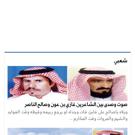
شعبي
صوت وصدى بين الشاعرين غازي بن عون وصالح الناصر
ويلاه ياصالح على فايتٍ فات وجداه لو يرجع ربيعه وقيظه وقت العوايد
والشيم والمروات وقت المكارم ...