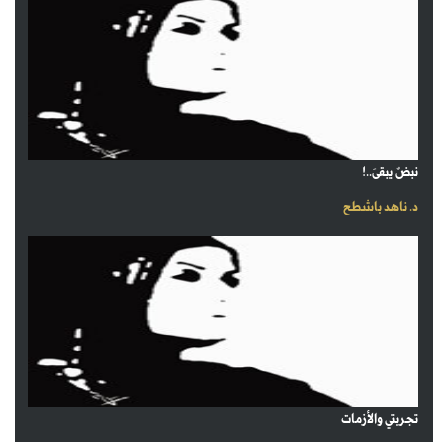
نبضٌ يبقىَ..!
د. ناهد باشطح
تجربتي والأزمات