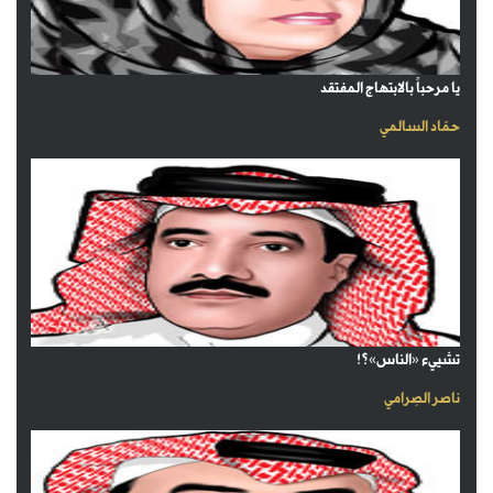
يا مرحباً بالابتهاج المفتقد
حمّاد السالمي
تشييء «الناس»؟!
ناصر الصِرامي