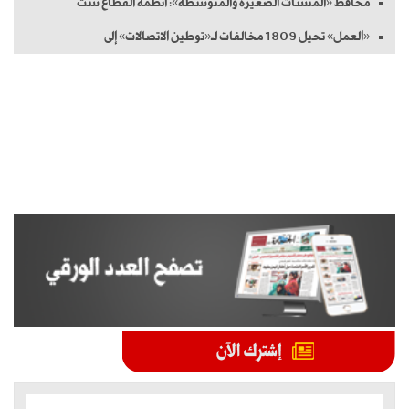
محافظ «المنشآت الصغيرة والمتوسطة»: أنظمة القطاع ست
«العمل» تحيل 1809 مخالفات لـ«توطين الاتصالات» إلى
الموضوعات الأكثر