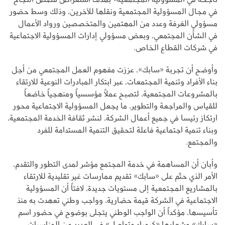
في مجال المسؤولية المجتمعية ونقلها للآخرين، وذلك وسط حضور
مسؤولي الغرفة وعدد من المهتمين والمتخصصين ورواد الأعمال
في الشأن المجتمعي، وبعض مسؤولي إدارات المسؤولية الاجتماعية
في شركات القطاع الخاص.
وأوضح أن تجربة «سابك»، عززت مفهوم العمل المجتمعي من أجل
بناء الأفراد وتنمية المجتمعات، عبر ابتكار المبادرات النوعية للارتقاء
بالمشروعات المجتمعية، لتصبح عملاً مؤسسياً ومنهجياً خاضعاً
للقياس والمراجعة والتطوير، ما يجعل المسؤولية الاجتماعية محور
ارتكاز رئيسا في جميع أعمال الشركة، لنشر ثقافة الخدمة المجتمعية،
وبناء تنمية اجتماعية فاعلة لتحقيق التنمية المستدامة للفرد
والمجتمع.
وأبان أن المساهمة في خدمة المجتمع مؤشر لمدى التطور والتقدم،
الأمر الذي حتّم على «سابك» تقديم ممارسات غير تقليدية للارتقاء
بالمشاريع المجتمعية إلى مستويات جديدة، لافتاً أن المسؤولية
الاجتماعية في الشركة قيمة حضارية، وواجب وطني تعهدت به منذ
تأسيسها، مؤكداً أن الواجب الوطني يتجلى بوضوح في حضور اسم
«سابك» وشعارها «كيمياء وتواصل» في العديد من المناسبات