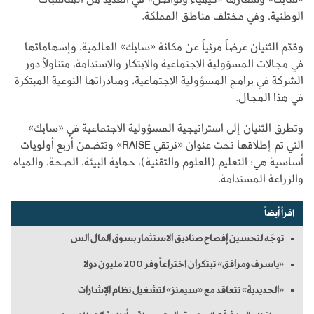
الوطنية، وفي مختلف مناطق المملكة.
وقدّم الثنيان عرضاً مرئياً عن مكانة «سابك» العالمية، وإسهاماتها
في مجالات المسؤولية الاجتماعية والابتكار والاستدامة، متناولاً دور
الشركة في برامج المسؤولية الاجتماعية، ومبادراتها النوعية المبتكرة
في هذا المجال.
وتطرق الثنيان إلى استراتيجية المسؤولية الاجتماعية في «سابك»
التي تم إطلاقها تحت عنوان «نرتقي RAISE» وتتضمن أربع أولويات
أساسية هي: التعليم (العلوم والتقنية)، حماية البيئة، الصحة، والمياه
والزراعة المستدامة.
اقرأ أيضاً
توجّه لتحسين إفصاح صناديق الاستثمار بسوق المال الس
«ياسرف ومرافق» تبتكران اختراعاً وفر 200 مليون دولا
«الحديدية» تتعاقد مع «سيمنز» لتشغيل نظام الإشارات