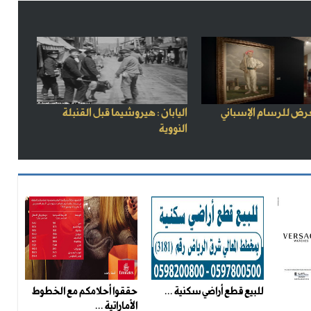
رض للرسام الإسباني
اليابان : هيروشيما قبل القنبلة
النووية
للبيع قطع أراضي سكنية ...
حققوا أحلامكم مع الخطوط
الأماراتية ...