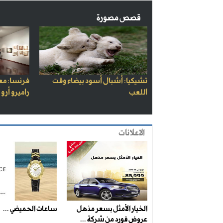
قصص مصورة
تشيكيا: أشبال أسود بيضاء وقت
فرنسا: مع
اللعب
راميرو أرو
الاعلانات
الخيار الأمثل بسعر مذهل
ساعات الحميضي ...
عروض فورد من شركة ...