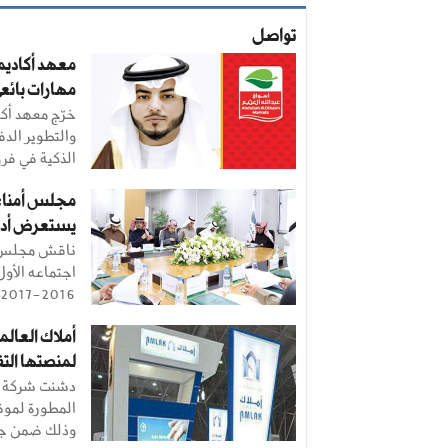
تواصل
معهد أكاديمي
مهارات بائعي
خرّج معهد أكا
والتطوير الدف
الذكية في فرو
مجلس أمناء 
يستعرض أداء 
ناقش مجلس أم
اجتماعه الأول
2016-2017م، الذي عقد ...
أملاك العال
لمنصتها التفا
دشنت شركة «أ
المطورة لموقع
وذلك ضمن جه