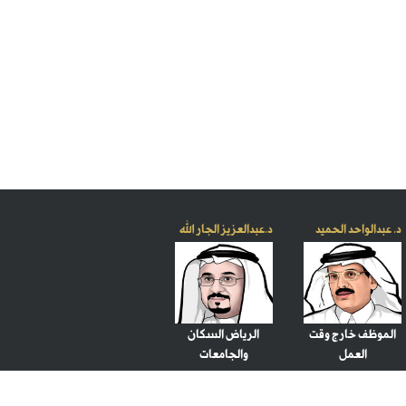
د. عبدالواحد الحميد
د.عبدالعزيز الجار الله
الموظف خارج وقت
الرياض السكان
العمل
والجامعات