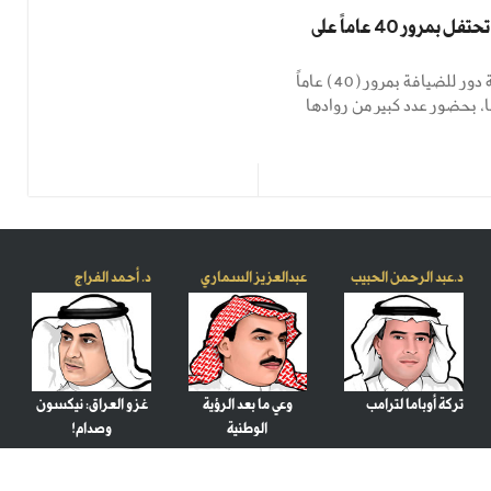
دور للضيافة تحتفل بمرور 40 عاماً على
احتفلت شركة دور للضيافة بمرور (40) عاماً
 بحضور عدد كبير من روادها
د.عبد الرحمن الحبيب
عبدالعزيز السماري
د. أحمد الفراج
تركة أوباما لترامب
وعي ما بعد الرؤية
غزو العراق: نيكسون
الوطنية
وصدام!