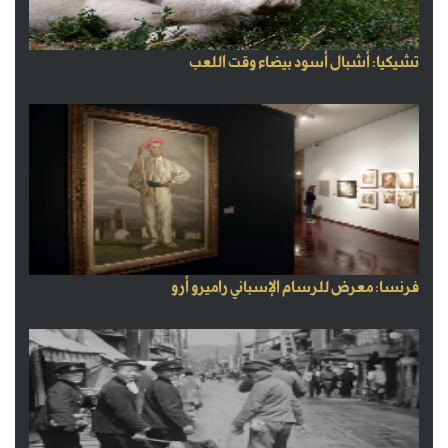
تشيكيا: أشبال أسود بيضاء وقت اللعب
فرنسا: معرض للرسام الإسباني راميرو أرو