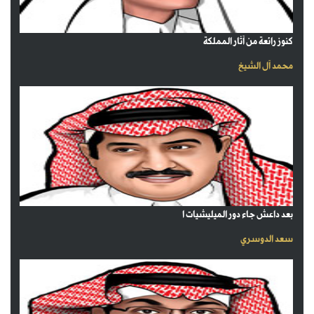
كنوز رائعة من آثار المملكة
محمد آل الشيخ
بعد داعش جاء دور الميليشيات ا
سعد الدوسري