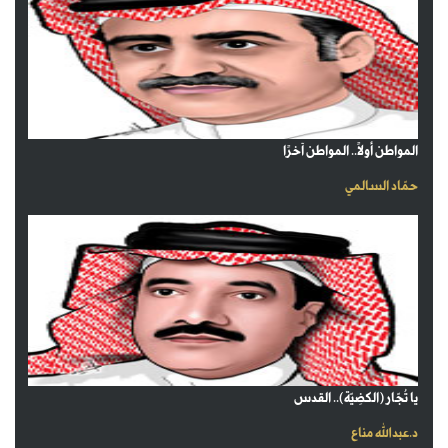
المواطن أولاً.. المواطن آخرًا
حمّاد السالمي
يا تُجّار (الكضِيّة).. القدس
د.عبدالله مناع