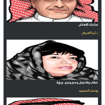
مبادرات الإنعاش
د.ثريا العريض
خطاب وفاء ونبل وحزم وعزم.. ورؤية
يوسف المحيميد