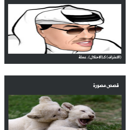
(الاعتراف) كـ(الاحتلال).. عملة
قصص مصورة