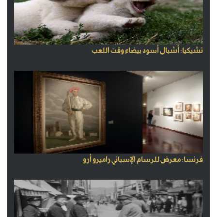
تشيكيا: أشبال أسود بيضاء وقت اللعب
فرنسا: معرض للرسام الإسباني راميرو أرو