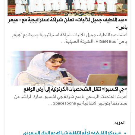
«عبد اللطيف جميل للآليات» تعلن شراكة استراتيجية مع «هيغر
باص»
أعلنت عبداللطيف جميل للآليات شراكة استراتيجية جديدة مع "هيغر
باص" HIGER Bus، الشركة الصينية ...
«جي اكسبوا» تنقل الشخصيات الكرتونية إلى أرض الواقع
أعربت المتحدث الرسمي باسم شركة جي اكسبوا سارة الراشد عن
سعادتها بتوقيع الاتفاقية مع SpaceToons ...
المزيد
«سدكو القابضة» توقِّع اتفاقية شراكة مع البنك السعودي