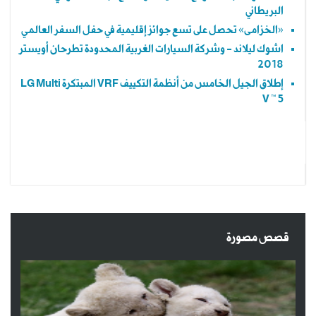
البريطاني
«الخزامى» تحصل على تسع جوائز إقليمية في حفل السفر العالمي
اشوك ليلاند - وشركة السيارات الغربية المحدودة تطرحان أويستر
2018
إطلاق الجيل الخامس من أنظمة التكييف VRF المبتكرة LG Multi
V ™ 5
قصص مصورة