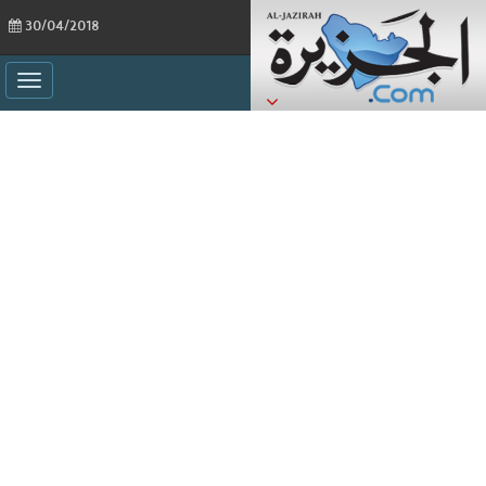
30/04/2018
ggle
ation