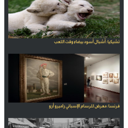
تشيكيا: أشبال أسود بيضاء وقت اللعب
فرنسا: معرض للرسام الإسباني راميرو أرو