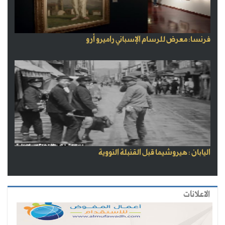
فرنسا: معرض للرسام الإسباني راميرو أرو
اليابان : هيروشيما قبل القنبلة النووية
الاعلانات