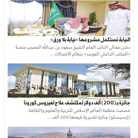
النيابة تستكمل مشروعها «نيابة بلا ورق»
دشن معالي النائب العام الشيخ سعود بن عبدالله المعجب منصة
«المكتب الداخلي الموحد» بنظام الاتصالات ...
جائزة بـ(200) ألف دولار لمكتشف علاج لفيروس كورونا
خصصت منظمة العالم الإسلامي للتربية والعلوم والثقافة
(إيسيسكو) جائزة تقديرية قيمتها 200 ألف ...