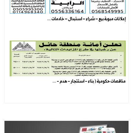
إعلانات مبوبة بيع – شراء – استبدال – خادمات ...
مناقصات حكومية ( بناء - استئجار - هدم - ...