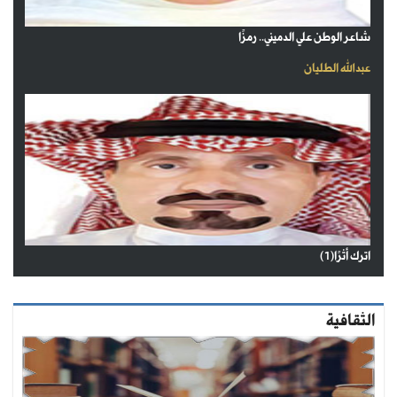
شاعر الوطن علي الدميني.. رمزًا
عبدالله الطليان
اترك أثرًا(1)
الثقافية