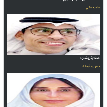
جابر مدخلي
«حكاية روشان»
د.فوزية أبو خالد