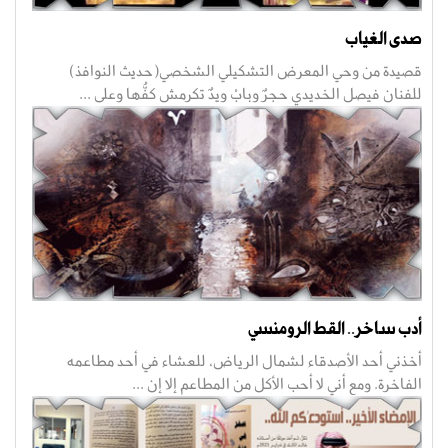
صدى الغياب
قصيدة من وحي المعرض التشكيلي الشخصي(حديث النوافذ)
للفنان فيصل الخديدي حجرٌ وبابْ ويدٌ تكرمش كفُّها وعلى ...
أدب ساخر.. القط الرومنسي
أخذني أحد الأصدقاء لشمال الرياض، للعشاء في أحد مطاعمه
الفاخرة. ومع أني لا أحب الأكل من المطاعم إلا إن ...