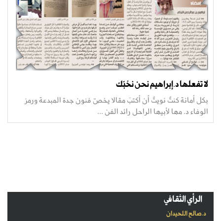
لا تفعلها د.إبراهيم نحن نحُبّك
بكل أمانة كنتُ نويتُ أن أكتبَ مقالا يخصّ فنون جدة المبدعة ورمز
الوفاء د. مها لأبيها الراحل رائد الفن ...
الرأي الثقافي
د.صالح اللحيدان