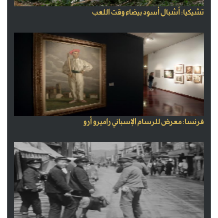
تشيكيا: أشبال أسود بيضاء وقت اللعب
فرنسا: معرض للرسام الإسباني راميرو أرو