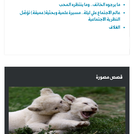
ما يرجوه الخائف.. وما ينتظره المحب
عالم الاجتماع علي ليلة.. مسيرة علمية وبحثية(عميقة) تؤصِّل
النظرية الاجتماعية
الغلاف
قصص مصورة