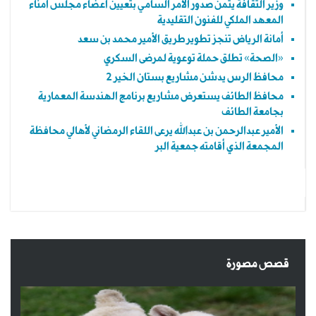
وزير الثقافة يثمن صدور الأمر السامي بتعيين أعضاء مجلس أمناء
المعهد الملكي للفنون التقليدية
أمانة الرياض تنجز تطوير طريق الأمير محمد بن سعد
«الصحة» تطلق حملة توعوية لمرضى السكري
محافظ الرس يدشن مشاريع بستان الخير 2
محافظ الطائف يستعرض مشاريع برنامج الهندسة المعمارية
بجامعة الطائف
الأمير عبدالرحمن بن عبدالله يرعى اللقاء الرمضاني لأهالي محافظة
المجمعة الذي أقامته جمعية البر
قصص مصورة