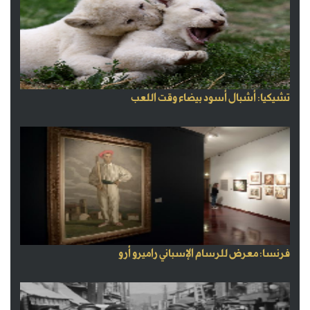
تشيكيا: أشبال أسود بيضاء وقت اللعب
فرنسا: معرض للرسام الإسباني راميرو أرو