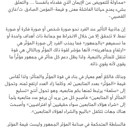
«محاولة للتعويض عن الإيمان الذي فقدناه بأنفسنا .... والتعلّق
بشيء يمنح حياتنا الفاشلة معنى و قيمة-المؤمن الصادق، ت/غازي
القصيبي-
إن جاذبية التأثير عند الفرد نحو صورة شخص أو صورة فكرة أو صورة
نمط، لا تتحقق إلا من خلال الانخراط مع جماعة ذات أهداف واحدة أو
ما نسميهم «بالجمهور» فما يجذب الفرد إلى صورة المؤثّر هي
«ارتفاع جماهريته»؛ لأنها مؤشر لقوة ذلك المؤثِّر وبالتالي هي قوة
تنتقل للمتأثر بالتبعية، ولذا يظل دعم كل متأثر في جمهور مؤثِّراً ما
يقوى لأنه يقوي ذاته.
وبذلك فالكمّ أهم معيار في بناء في قوة المؤثِّر والمتأثر؛ ولذا تُقاس
قيمة «المؤثّر» بعدد المتابعين له، وكلما زاد العدد ارتفع ثمنه، وتحوّل
إلى «سلعة» يرتبط ثمنها بكم متابعيه، وهو تحول أنتج «تسليع
المتأثر أو المتابعين» فأصبح كل من يريد أن يرفع عدد متابعيه يلجأ
إلى «شراء هؤلاء المتابعين سواء حقيقيين أو افتراضيين» وأصبحت
هناك جهات تتكفل «بالبيع والشراء لهؤلاء المتابعين».
فالسلطة المتحكمة في صناعة المؤثر الجمهور وليست قيمة المؤثر.