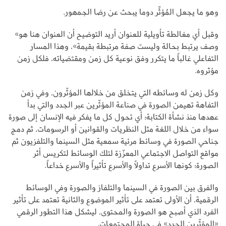
وهو ما يجعل المُؤثِّر دوما يبحث عن رضا الجمهور.
وقبل أي مغالطة تأويلية للعنوان أريد التوضيح أن العنوان هنا هو»
وصف يرتبط بحالة وليست صفة مرتبطة بقيمة»، وهذا المسار
التفاعلي غالباً ما يتكرر وفق نوعية كل زمن ومقتضياته، فلكل زمن
مؤثروه.
وكل زمن له وسائطه التي يتخلق من خلالها المؤثّرون، وفي زمن
التفاهة تهيمن الصورة في صناعة المؤثّرين عبر الجدد والتي بدأ
عهدها منذ نشأة الكتابة؛ أي تحول كل ما يفكر فيه الإنسان إلى صورة
سواء من خلال اللغة مثل النظريات والقوانين أو الرسومات، ثم دمج
جناحي الصورة في وسائط مرئية سمعية مثل السينما والتلفزيون ثم
مواقع التواصل الاجتماعي المعزّزة لتلك الوسائط لتكريس أثر
الصورة؛ كونها الأسرع تداولاً والأسرع تأثيراً والأسرع خداعاً.
والفرق بين الصورة في السينما والتلفاز والصورة وفي الوسائط
الرقمية، أن الأولى تعتمد على تأثير الموضوع والثانية تعتمد على تأثير
الفرد الذي أصبح هو الصورة والمحتوى، ليشكل هذا التطور الرقمي
«المؤثّرين الجدد» في حياة المجتمعات.