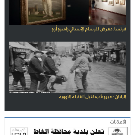
فرنسا: معرض للرسام الإسباني راميرو أرو
اليابان : هيروشيما قبل القنبلة النووية
الاعلانات