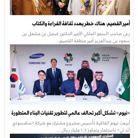
أمير القصيم: هناك خطر يهدد ثقافة القراءة والكتاب
رعى صاحب السمو الملكي الأمير الدكتور فيصل بن مشعل بن
سعود بن عبدالعزيز أمير منطقة القصيم...
«نيوم» تشكل أكبر تحالف عالمي لتطوير تقنيات البناء المتطورة
أبرمت نيوم اتفاقية تأسيس مشروع مشترك مع شركة «سامسونج
آند تي» باستثمار يتجاوز 1.3 مليار ريال ...