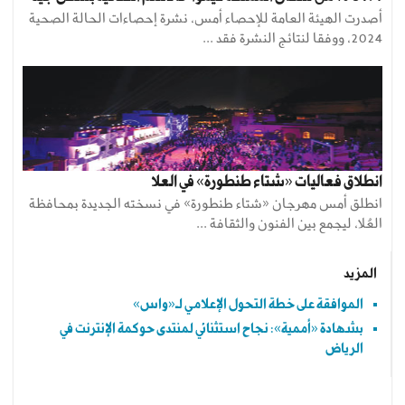
أصدرت الهيئة العامة للإحصاء أمس، نشرة إحصاءات الحالة الصحية
2024، ووفقا لنتائج النشرة فقد ...
انطلاق فعاليات «شتاء طنطورة» في العلا
انطلق أمس مهرجان «شتاء طنطورة» في نسخته الجديدة بمحافظة
العُلا، ليجمع بين الفنون والثقافة ...
المزيد
الموافقة على خطة التحول الإعلامي لـ«واس»
بشهادة «أممية»: نجاح استثنائي لمنتدى حوكمة الإنترنت في
الرياض