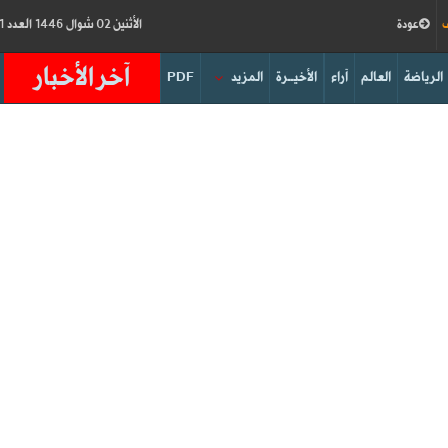
ف
عودة
الأثنين 02 شوال 1446 العدد 18911
آخر الأخبار
الرياضة
العالم
آراء
الأخيــرة
المزيد
PDF