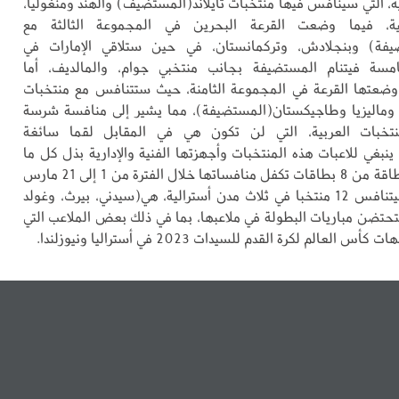
ة، التي سينافس فيها منتخبات تايلاند(المستضيف) والهند ومنغوليا،
ية، فيما وضعت القرعة البحرين في المجموعة الثالثة مع
ضيفة) وبنجلادش، وتركمانستان، في حين ستلاقي الإمارات في
مسة فيتنام المستضيفة بجانب منتخبي جوام، والمالديف، أما
ضعتها القرعة في المجموعة الثامنة، حيث ستتنافس مع منتخبات
 وماليزيا وطاجيكستان(المستضيفة)، مما يشير إلى منافسة شرسة
تخبات العربية، التي لن تكون هي في المقابل لقما سائغة
ينبغي للاعبات هذه المنتخبات وأجهزتها الفنية والإدارية بذل كل ما
يمكن لخطف بطاقة من 8 بطاقات تكفل منافساتها خلال الفترة من 1 إلى 21 مارس
2026، حيث سيتنافس 12 منتخبا في ثلاث مدن أسترالية، هي(سيدني، بيرث، وغولد
تضن مباريات البطولة في ملاعبها، بما في ذلك بعض الملاعب التي
لعالم لكرة القدم للسيدات 2023 في أستراليا ونيوزلندا.