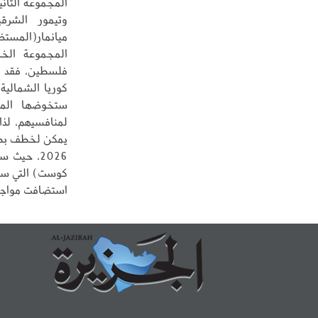
المجموعة الثاني
وتيمور الشرق
ميانمار(المست
المجموعة الخا
فلسطين، فقد و
كوريا الشمالية
ستخوضها المن
لمنافسيهم، لذا 
كوست) التي ستح
استضافت مواجهات كأس ا