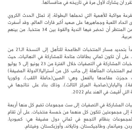
قرر أن يشارك لأول مرة في تاريخه في منافساتها.
قرعة مواكبة للأهمية التي تحملها البطولة، إذ تمثل الحدث الكروي
ى اتحاد اللعبة وجماهيرها على صعيد أكبر قارات العالم، وقد أسفرت
عن مواجهات من المنتظر أن تحضر فيها الندية والقوة بين 34 منتخبا، من بينهم
ربية.
سحب القرعة بدأ بتحديد مسار المنتخبات الطامحة للتأهل إلى النسخة الـ21 من
ة، على أن تكون ثماني بطاقات متاحة للمشاركة في النهائيات، حيث
ستتنافس المنتخبات المشاركة في التصفيات خلال الفترة من 23 يونيو إلى 5 يوليو
ستنضم المنتخبات المتأهلة إلى جانب كل من أستراليا(الدولة المضيفة)
ت حجزت مقاعدها بالفعل وهي: الصين(حاملة اللقب)، وكوريا
فة)، واليابان(صاحبة المركز الثالث)، وذلك بناء على نتائجها في
تي أقيمت في الهند عام 2022.
ات المشاركة في التصفيات إلى ست مجموعات تضم كل منها أربعة
 إلى مجموعتين تتكون كل منهما من خمسة منتخبات، على أن تقام
لمجموعات بنظام التجمع في ثماني دول مضيفة هي: كمبوديا،
ردن، وميانمار، وطاجيكستان، وتايلاند، وأوزبكستان، وفيتنام.