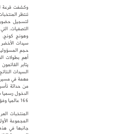
تنتظر المنتخبات
لتسجيل حضور 
التصفيات، التي
وهونج كونج، و
سيدات الأخضر ف
حجم المسؤولية
أهم بطولات الق
يثابر القائمون
السيدات النتائ
مهمة في مسيرة 
166 عالميا وفق ذلك التصنيف.
المنتخبات العر
المجموعة الأول
جانبها في هذه 