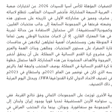
وكشفت قرعة التصفيات المؤهلة لكأس آسيا للسيدات 2026، عن اختبارات صعبة
 العربية السبعة المشاركة، فأخضر السيدات المتأهب، تتطلع لاعباته
مشرف ومميز في مشاركته الأولى في تاريخه على مستوى هذه
 وضعته قرعتها في المجموعة السابعة إلى جانب منتخبات الفلبين،
كمبوديا(المستضيفة)، التي ستحاول الاستفادة من حداثة تجربة
ي هذا المعترك القاري، إلا أن لاعبات منتخبنا الوطني يعين تماما
 المنوطة بهن، ومستشعرات أهمية تمثيلهن لبلادهن في منافسات
ارة الصفراء على مستوى المنتخبات، ومثلهن وبذات الهمة والعزم
 على مشروع كرة القدم النسائية في المملكة، على أن يحقق أخضر
ج المرجوة والأهداف المنشودة من هذه المشاركة، لأنها ستمثل خطوة
كرة القدم النسائية في المملكة، بوصف المنتخب واجهة لها، بالرغم
من حداثة تأسيسه الذي كان في نوفمبر من العام 2021م، واستطاع في 2023م
الدخول رسميا في تصنيف الاتحاد الدولي لكرة القدم(فيفا FIFA)، ويحتل اليوم المرتبة
بية الأخرى توزعت على المجموعات الثماني وفق نتائج القرعة، ففي
ى، ستواجه الأردن المستضيفة تحديا قويا بوجود إيران ولبنان إلى
المجموعة مع سنغافورة، وبوتان، بينما جاء المنتخب العراقي في