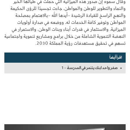
وقال سموه إن صدور هذه الميزانية التي حملت في طياتها الخير
والنماء والتطوير للوطن والمواطن، جاءت تجسيدًا للرؤى الحكيمة
والنهج الراسخ للقيادة الرشيدة -أيدها الله -بالاهتمام بمصلحة
المواطن وتوفير كافة الخدمات له، ووضعه في صدارة أولويات
الميزانية، والاستثمار في قدرات أبناء وبنات الوطن، والاستمرار في
النهضة التنموية الشاملة من خلال برامج ومشاريع تنموية واجتماعية
تسهم في تحقيق مستهدفات رؤية المملكة 2030.
اقرأ أيضاً
صفر واحد ابنك يتنمر في المدرسة - 1