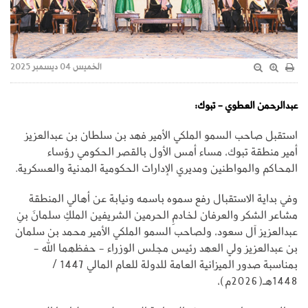
الخميس 04 ديسمبر 2025
عبدالرحمن العطوي - تبوك:
استقبل صاحب السمو الملكي الأمير فهد بن سلطان بن عبدالعزيز
أمير منطقة تبوك، مساء أمس الأول بالقصر الحكومي رؤساء
المحاكم والمواطنين ومديري الإدارات الحكومية المدنية والعسكرية.
وفي بداية الاستقبال رفع سموه باسمه ونيابة عن أهالي المنطقة
مشاعر الشكر والعرفان لخادمِ الحرمين الشريفين الملكِ سلمانَ بنِ
عبدالعزيز آل سعود، ولصاحب السمو الملكي الأمير محمد بن سلمان
بن عبدالعزيز ولي العهد رئيس مجلس الوزراء - حفظهما الله -
بمناسبة صدور الميزانية العامة للدولة للعام المالي 1447 /
1448هـ(2026م)،