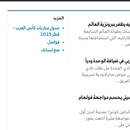
المزيد
ه يظفر ببرونزية العالم
جدول مباريات كأس العرب -
ات بطولة العالم السابعة
قطر 2025
راتيه، التي استضافتها مدينة
فواصل
ر ...
صح لسانك
بي في ضيافة الوحدة ودياً
نادي الوحدة على طلب نادي
بي خوض مباراة ودية تجريبية
فريق ...
تي يحسم مواجهة فولهام
افن كوتج» بمدينة لندن أول
 مواجهة مثيرة انتهت بفوز
 على ...