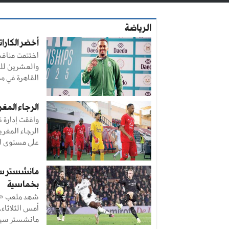
الرياضة
أخضر الكاراتي
اختتمت منافس
والعشرين للكا
القاهرة في مص
الرجاء المغر
وافقت إدارة 
الرجاء المغر
على مستوى ال
مانشستر سي
بخماسية
شهد ملعب «كر
أمس الثلاثاء،
مانشستر سيتي