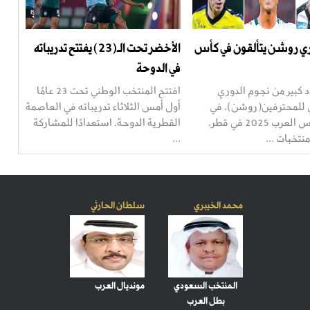
ي روشن يتألقون في كأس
الأخضر تحت الـ(23) يفتتح تدريباته
في الدوحة
 كبير من نجوم الدوري
افتتح المنتخب الوطني تحت 23 عامًا
للمحترفين(روشن)، في
أول أمس الثلاثاء تدريباته في العاصمة
بطولة كأس العرب 2025 في قطر،
القطرية الدوحة، استعدادًا للمشاركة
...
محمد الخيبري
سلطان الحارثي
المنتخب السعودي
مونديال العرب
بطل العرب