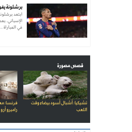
برشلونة يفوز
ابتعد برشلونة
في المباراة ...
قصص مصورة
تشيكيا: أشبال أسود بيضاء وقت
فرنسا: مع
اللعب
راميرو أرو