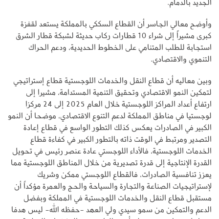
الجديد بالدمام.
وأوضح معالي الجاسر أن القطاع السككي بالمملكة يستعد لقفزة
كبرى مشيراً إلى شراء 10 قطارات ركاب حديثة لشبكة قطار الشرق
استجابة للطلب المتنامي على الخطوط الحديدية، ودعم الحراك
التنموي والاقتصادي.
وبين معاليه أن قطاع النقل والخدمات اللوجستية قطاع إستراتيجي
لتمكين النمو الاقتصادي وتحقيق التنمية المستدامة، مشيرا إلى
ارتفاع أعداد المراكز اللوجستية خلال العام 2025 إلى 24 مركزا
لوجستيا في مناطق المملكة لدعم التنوع الاقتصادي، موضحا أن النمو
الكبير في الصادرات يعكس كذلك التطور الواسع في قطاع إعادة
التصدير ومرتبط في الوقت ذاته بالتطور الكبير في كفاءة قطاع
الخدمات اللوجستية، فالأداء اللوجستي عادة عنصر رئيس في تحويل
القدرة الإنتاجية إلى قدرة تصديرية من خلال المناطق اللوجستية مما
يعزز تنافسية الصادرات، فالقطاع اللوجستي ممكن وشريك
لإستراتيجيات الصناعة والتجارة والسياحة والحج والعمرة مؤكداً أن
مستقبل قطاع النقل والخدمات اللوجستية في المملكة وبفضل
الدعم والتمكين من سمو سيدي ولي العهد -حفظه الله- ليس هدفا