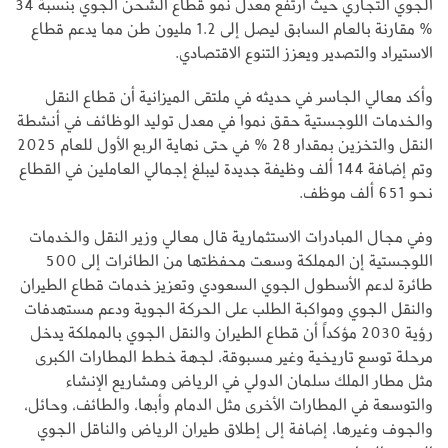
الجوي التجاري حيث ارتفع معدل نمو قطاع الشحن الجوي بنسبة 34
% مقارنة بالعام السابق ليصل إلى 1.2 مليون طن مما يدعم قطاع
الاستيراد والتصدير ويعزز التنوع الاقتصادي.
وأكد معالي الجاسر في حديثه في ملتقى الميزانية أن قطاع النقل
والخدمات اللوجستية حقق نموا في معدل توليد الوظائف في أنشطة
النقل والتخزين بمقدار 28 % في حتى نهاية الربع الأول للعام 2025
وتم إضافة 144 ألف وظيفة جديدة ليبلغ إجمالي العاملين في القطاع
نحو 651 ألف موظف.
وفي مجال المبادرات الاستثمارية قال معالي وزير النقل والخدمات
اللوجستية إن المملكة وسعت محفظتها من الطائرات إلى 500
طائرة لدعم الأسطول الجوي السعودي وتعزيز خدمات قطاع الطيران
والنقل الجوي ومواكبة الطلب على الحركة الجوية ودعم مستهدفات
رؤية 2030 مؤكداً أن قطاع الطيران والنقل الجوي بالمملكة يدخل
مرحلة توسع تاريخية وغير مسبوقة، لجهة خطط المطارات الكبرى
مثل مطار الملك سلمان الدولي في الرياض ومشاريع الإنشاء
والتوسعة في المطارات الأخرى مثل الدمام وأبها، والطائف، وحائل،
والجوف وغيرها، إضافة إلى إطلاق طيران الرياض والناقل الجوي