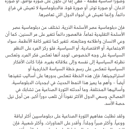
وصوراً أساسية مهمة - فهي إما أن تكون على صورة توافق، أو صورة
اذعان، أو صورة توتر، أو صورة قوة، فالدبلوماسية لا تعيش في فراغ
دائماً، وإنما تعيش في أجواء الدول التي تعاصرها.
فإن دبلوماسية عصر الأسلحة الذرية، تختلف عن دبلوماسية عصر
الأسلحة التقليدية تماماً، فالعصور دائماً تتغير على مر السنين، كما أن
وعي الانسان واطلاعه ومتابعته، تتغير كما تتغير كافة الأنظمة، سواء
الاجتماعية، أو الاقتصادية، أو السياسية، فلو ركز المرء على النظم
السياسية على وجه الخصوص، لوجد أنها تعكس فكر المرء، وتعكس
نظرته السياسية إلى نفسه وإلى علاقاته بغيره، فإذا كانت الأفكار
السياسية تنعكس على رسم خطة السياسة الخارجية أو
استراتيجيتها، فإن هذه الخطة تنعكس بدورها على أساليب تنفيذها
أيضاً - وأهم ما يميز هذا النمط الحديث في ابجديات الدبلوماسية،
وأساليبها المختلفة، وما أحدثته الثورة الصناعية من تشابك في
المصالح، وسعي الدول الأكثر نفوذاً أن تلعب دوراً أكبر، من أجل نيل
حصة الأسد.
ولقد تطلبت مفاهيم الثورة الصناعية على دبلوماسيين أكثر لباقة
ووعياً، وأكثر صبراً وجلداً، وأقدر على المناورات، وأكثر شعبية، فإن