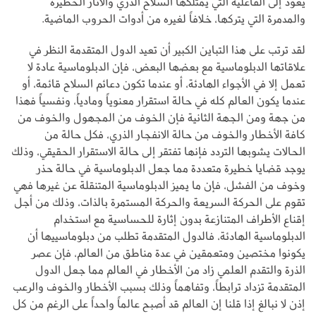
يعود إلى الفاعلية التي يمتلكها السلاح الذري والآثار الخطيرة
والمدمرة التي يتركها، خلافاً لغيره من أدوات الحروب الماضية.
لقد ترتب على هذا التباين الكبير أن تعيد الدول المتقدمة النظر في
علاقاتها الدبلوماسية مع بعضها البعض، فإن الدبلوماسية عادة لا
تعمل إلا في الأجواء الهادئة، أو عندما تكون دعائم السلاح قائمة، أو
عندما يكون العالم كله في حالة استقرار معنوياً ومادياً، ونفسياً فهذا
من جهة ومن الجهة الثانية فإن الخوف من المجهول والخوف من
كافة الأخطار والخوف من حالة الانفجار الذري، فكل حالة من
الحالات يشوبها التردد فإنها تفتقر إلى حالة الاستقرار الحقيقي، وذلك
يوجد قضايا خطيرة متعددة مما جعل الدبلوماسية في حالة حذر
وخوف من الفشل، فإن ما يميز الدبلوماسية المتنقلة عن غيرها فهي
تقوم على الحركة السريعة والحركة المستمرة بالذات، وذلك من أجل
إقناع الأطراف المتنازعة بدون إثارة للحساسية مع استخدام
الدبلوماسية الهادئة، فالدول المتقدمة تطلب من دبلوماسييها أن
يكونوا مختصين ومتعمقين في عدة مناطق من العالم، فإن عصر
الذرة والتقدم العلمي زاد من الأخطار في العالم مما جعل الدول
المتقدمة تزداد ترابطاً، وتفاهماً وذلك بسبب الأخطار والخوف والرعب
إذن لا نبالغ إذا قلنا إن العالم قد أصبح عالماً واحداً على الرغم من كل