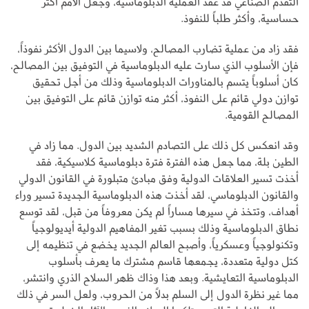
التقدم الصناعي قد عقد العملية الدبلوماسية، وجعل الأمم أكثر
حساسية، وأكثر طلباً للنفوذ.
فقد زاد من عملية تضارب المصالح، ولاسيما بين الدول الأكثر نفوذاً،
فإن الأسلوب الذي سارت عليه الدبلوماسية في التوفيق بين المصالح،
كان أسلوباً يتسم بالمناورات الدبلوماسية وذلك من أجل تحقيق
توازن دولي قائم على النفوذ، أكثر منه توازن قائم على التوفيق بين
المصالح القومية.
وقد انعكس كل ذلك على التصادم الشديد بين الدول. مما زاد في
الطين بلة، مما جعل هذه الفترة فترة دبلوماسية كلاسيكية، فقد
أخذت تسير العلاقات الدولية وفق مبادئ متبلورة في القانون الدولي
والقانون الدبلوماسي، لقد أخذت هذه الدبلوماسية الجديدة تسير وراء
أهداف، وتتخذ في سيرها مساراً لم يكن معروفاً من قبل، لقد توسع
نطاق الدبلوماسية وذلك بسبب تغير المفاهيم الدولية أيديولوجياً
وتكنولوجياً وعسكرياً، وأصبح العالم الجديد يخضع في تنظيمه إلى
كتل دولية متعددة، يجمعها قاسم مشترك ما يعرف بأسلوب
الدبلوماسية التعايشية. وبعد هذا وذاك ظهر السلاح الذري وانتشر،
مما غير نظرة الدول إلى السلم بدلاً من الحروب، ولعل السر في ذلك