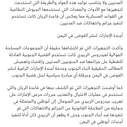
المدنيين ولا يتناسب تواجد هذه المواد والطريقة التي استخدمت
لتجهيزها مع الأدوات والمعدات التي تستخدمها الجيوش النظامية
في القواعد العسكرية مما يعكس أن قاعدة الريان كانت تستخدم
لتنفيذ جرائم وانتهاكات ضد المدنيين.
أجندة الإمارات لنشر الفوضى في اليمن
وأكدت التجهيزات التي تم اكتشافها حقيقة أن المجموعات المسلحة
الموالية لعيدروس الزبيدي كانت تستخدم القضية الجنوبية العادلة
للتغطية على جرائمها ضد الجنوبيين المدنيين وإقصاء وتهميش
المطالب الحقيقية لأبناء الجنوب وخدمة أجندة الإمارات الرامية لنشر
الفوضى في اليمن وعرقلة أي مبادرة سياسية لحل قضية الجنوب.
كما أوضحت التجهيزات التي تم الكشف عنها في قاعدة الريان والتي
تستخدم في عمليات الاغتيال والتعذيب مبررات حرص الإمارات على
تهريب عيدروس الزبيدي عبر الصومال إلى أبوظبي والمتمثلة في
حمايته من الملاحقة القانونية عن الجرائم والانتهاكات التي تم
تنفيذها ضد أبناء الجنوب وحتى لا يظهر أن الزبيدي كان أداة لتنفيذ
أجندات أبوظبي في اليمن.