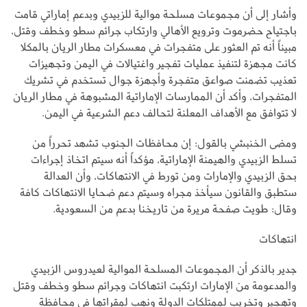
وأشار إلى أن مجموعات مسلحة موالية للزبيدي وبدعم إماراتي قامت
باجتياح حضرموت وترويع الأهالي وارتكاب جرائم سطو وخطف وقتل،
مبيناً أنه تم العثور على متفجرات في معسكرات مطار الريان بالمكلا
كانت مجهزة لتنفيذ عمليات تفجير واغتيالات في اليمن وتجهيزات
تعذيب تضمنت صواعق متفجرة وأجهزة جوال تستخدم في تشريك
المتفجرات، وأكد أن الممارسات الإماراتية المشبوهة في مطار الريان
لا تتوافق مع الأهداف المعلنة لتحالف دعم الشرعية في اليمن.
‏ومضى الخنبشي بالقول: إن محافظات الجنوب تشهد تحرراً من
تسلط الزبيدي والهيمنة الإماراتية، مؤكداً أنه سيتم اتخاذ إجراءات
بحق الزبيدي والإمارات ومن تورط في الانتهاكات، وأن العدالة
ستطبق والقانون سيأخذ مجراه وسيتم دعم ضحايا الانتهاكات كافة
وقال: طويت صفحة مريرة من تاريخنا بدعم من السعودية.
انتهاكات
جدير بالذكر أن المجموعات المسلحة الموالية لعيدروس الزبيدي
والمدعومة من الإمارات ارتكبت انتهاكات وجرائم سطو وخطف وقتل
وتهجير وتخريب لممتلكات الدولة ونهب لمقراتها في محافظة