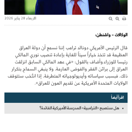
الاربعاء 28 يناير 2026
الوكالات - واشنطن:
قال الرئيس الأمريكي دونالد ترامب إننا نسمع أن دولة العراق
العظيمة قد تتخذ خياراً سيئاً للغاية بإعادة تنصيب نوري المالكي
رئيسا للوزراء.وأضاف بالقول: «في عهد المالكي السابق انزلقت
العراق إلى براثن الفقر والفوضى العارمة، ولا ينبغي السماح بتكرار
ذلك، فبسبب سياساته وأيديولوجياته المتطرفة، إذا انتُخب ستتوقف
الولايات المتحدة الأمريكية عن تقديم العون للعراق».
اقرأ أيضاً
هل ستصبح «الترامبية» المدرسة الأميركية القائدة؟