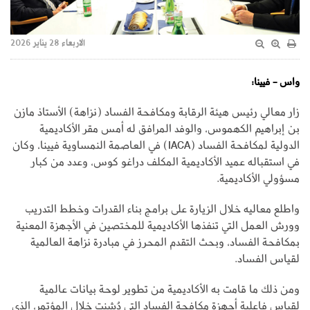
الاربعاء 28 يناير 2026
واس - فيينا:
زار معالي رئيس هيئة الرقابة ومكافحة الفساد (نزاهة) الأستاذ مازن
بن إبراهيم الكهموس، والوفد المرافق له أمس مقر الأكاديمية
الدولية لمكافحة الفساد (IACA) في العاصمة النمساوية فيينا، وكان
في استقباله عميد الأكاديمية المكلف دراغو كوس، وعدد من كبار
مسؤولي الأكاديمية.
واطلع معاليه خلال الزيارة على برامج بناء القدرات وخطط التدريب
وورش العمل التي تنفذها الأكاديمية للمختصين في الأجهزة المعنية
بمكافحة الفساد، وبحث التقدم المحرز في مبادرة نزاهة العالمية
لقياس الفساد.
ومن ذلك ما قامت به الأكاديمية من تطوير لوحة بيانات عالمية
لقياس فاعلية أجهزة مكافحة الفساد التي دُشنت خلال المؤتمر، الذي