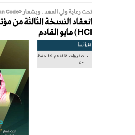
تحت رعاية ولي العهد.. وبشعار «The Human Code»
HCI) مايو القادم
اقرأ أيضاً
صفر واحد لا للفهم.. لا للحفظ
- 2