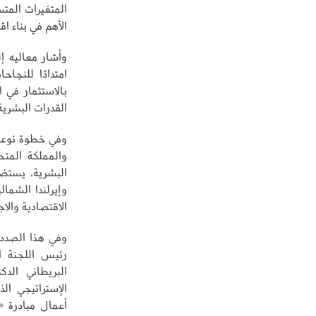
المتغيرات المتس
الأهم في بناء ا
امتدادًا للنجا
بالاستثمار في 
القدرات البشرية 
وفي خطوة نوعية
والمملكة المتح
البشرية، يستضي
وإيرلندا الشما
الاقتصادية والا
وفي هذا الصدد،
رئيس اللجنة ا
البريطاني الدك
الإستراتيجي ا
أعمال مبادرة «