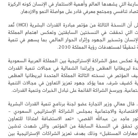
ارعة التي يشهدها العالم وأهمية الاستثمار في الإنسان كونه الركيزة
قتصاد تنافسي ومجتمع معرفي قادر على مواصلة النمو والازدهار.
وأشار معاليه إلى أن النسخة الثالثة من مؤتمر مبادرة القدرات البشرية (HCI) تُعد
حات التي تحققت في النسختين السابقتين وتعكس اهتمام المملكة
الإنسان وتسخير الجهود وإثراء الحوار العالمي بما يسهم في تنمية
تحقيقًا لمستهدفات رؤية المملكة 2030.
 تعكس عمق الشراكة الإستراتيجية بين المملكة العربية السعودية
دة لبريطانيا العظمى وإيرلندا الشمالية في مجالات تنمية القدرات
ف المؤتمر في نسخته الثالثة المملكة المتحدة لبريطانيا العظمى
لية كضيف شرف، مما يؤكد جهود تعزيز التعاون في مجالات التنمية
جتماعية، ويرسخ الشراكة القائمة على تبادل الخبرات وتنمية القدرات.
 قال معالي وزير التجارة عضو لجنة برنامج تنمية القدرات البشرية
لاقتصادية والاجتماعية بمجلس الشراكة الإستراتيجي السعودي -
تور ماجد بن عبدالله القصبي: «تعد الاستضافة امتدادًا للتعاون
لذي تحقق في النسخة السابقة من المؤتمر، والتي شهدت تدشين
مهارات المستقبل» وذلك بهدف تعزيز الشراكات الإستراتيجية بين