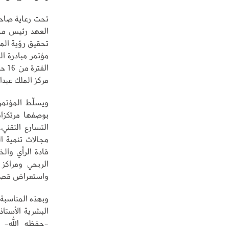
تحت رعاية صاحب
العهد رئيس مجل
مركز الملك عبدا
ويسلّط المؤتمر 
بوصفها مرتكزات
قادة الرأي وال
الربحي ومراكز
واستعراض قصص 
وبهذه المناسبة، 
البشرية الأستا
-حفظه الله- تج