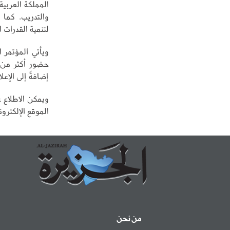
المملكة العربية
والتدريب. كما 
لتنمية القدرات ا
ويأتي المؤتمر 
إضافةً إلى الإعلان عن 156 إطلاقًا واتفاقية مع
الموقع الإلكتروني (humancapabilityinitiative.org
من نحن