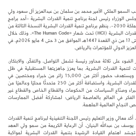
 السمو الملكي الأمير محمد بن سلمان بن عبدالعزيز آل سعود ولي
س الوزراء رئيس لجنة برنامج تنمية القدرات البشرية -أحد برامج
تحقيق رؤية المملكة 2030-، ينظم برنامج تنمية القدرات البشرية النسخة الثالثة من
مؤتمر مبادرة القدرات البشرية (HCI) تحت شعار «The Human Code»، وذلك خلال
الفترة من 16 حتى 17 من ذي القعدة 1447هـ الموافق من 3 حتى 4 مايو 2026م، في
لعزيز الدولي للمؤتمرات بالرياض.
الضوء على ثلاثة محاور رئيسة تشمل التواصل، والتفكّر، والابتكار،
 لتنمية القدرات البشرية، بما يعزز جاهزيتها المستقبلية في ظل
التسارع التقني، ويستهدف حضور أكثر من 15,000 زائر من خبراء ومختصين في
مجالات تنمية القدرات البشرية، واستضافة أكثر من 250 متحدثًا محليًا وعالميًا من
خبراء وصنّاع السياسات من الحكومات والقطاع الخاص والقطاع غير
 الفكر في العالم بالعاصمة الرياض؛ لمشاركة أفضل الممارسات
النجاح العالمية الملهمة.
أكد معالي وزير التعليم رئيس اللجنة التنفيذية لبرنامج تنمية القدرات
ذ يوسف بن عبدالله البنيان، أن الرعاية الكريمة من سمو ولي العهد
سّد اهتمام القيادة الرشيدة بتنمية القدرات البشرية لمواكبة