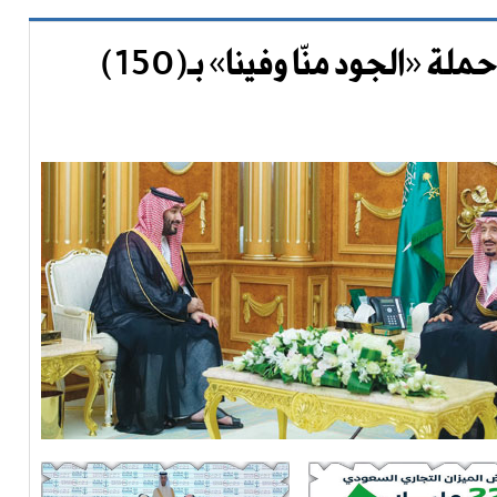
الملك وولي العهد يدشنان حملة «الجود منّا وفينا» بـ(150)