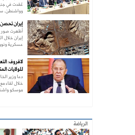
عُقدت في جن
وواشنطن، سعي
إيران تحصن 
أظهرت صور ال
إيران خلال ال
عسكرية ونووي
لافروف: التع
للولايات الم
دعا وزير الخ
خلال لقاء مع 
موسكو واشنطن
الرياضة