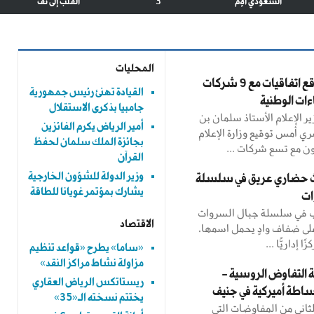
السعودي الإم
3
القلب إلى نف
المحليات
«الإعلام» توقع اتفاقيات مع 9 شركات
القيادة تهنئ رئيس جمهورية
ءات الوطنية
جامبيا بذكرى الاستقلال
ر الإعلام الأستاذ سلمان بن
أمير الرياض يكرم الفائزين
 أمس توقيع وزارة الإعلام
بجائزة الملك سلمان لحفظ
ون مع تسع شركات ...
القرآن
وزير الدولة للشؤون الخارجية
ث حضاري عريق في سلسلة
يشارك بمؤتمر غويانا للطاقة
ات
ب في سلسلة جبال السروات
الاقتصاد
وعلى ضفاف وادٍ يحمل اسمها،
ا إداريًّا ...
«ساما» يطرح «قواعد تنظيم
مزاولة نشاط مراكز النقد»
 التفاوض الروسية -
ريستاتكس الرياض العقاري
وساطة أميركية في جنيف
يختتم نسخته الـ«35»
لثاني من المفاوضات التي