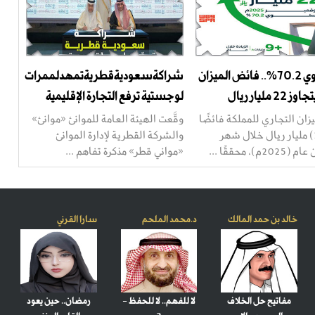
بنمو سنوي 70.2%.. فائض الميزان
شراكةسعوديةقطريةتمهدلممرات
 مليار ريال
لوجستية ترفع التجارة الإقليمية
زان التجاري للمملكة فائضًا
وقَّعت الهيئة العامة للموانئ «موانئ»
بلغ (22.3) مليار ريال خلال شهر
والشركة القطرية لإدارة الموانئ
م)، محققًا ...
«مواني قطر» مذكرة تفاهم ...
خالد بن حمد المالك
د.محمد الملحم
سارا القرني
مفاتيح حل الخلاف
لا للفهم.. لا للحفظ -
رمضان.. حين يعود