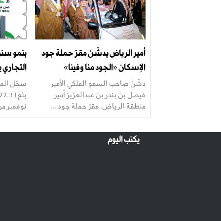
أمير الرياض يدشّن مقرّ حملة جود
الإسكان «الجود منا وفينا»
التجاري يتجاوز 22
دشّن صاحب السمو الملكي الأمير
سجّل المي
فيصل بن بندر بن عبدالعزيز أمير
منطقة الرياض، مقرّ حملة جود ...
نوفمبر من عام (2025
يكتب اليوم