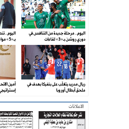
اليوم.. مرحلة جديدة من التنافس في
دوري روشن بـ«3» لقاءات
بـ«5» مواجهات
ريال مدريد يتغلّب على بنفيكا بهدف في
أمين الاتح
ملحق أبطال أوروبا
إستراتيجي 
الاعلانات