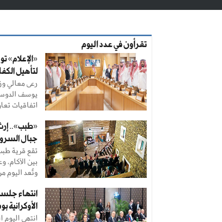
تقرأون في عدد اليوم
لتأهيل الكفا
رعى معالي وزي
يوسف الدوسري
اتفاقيات تعا
«طبب».. إر
جبال السرو
تقع قرية طب
بين الآكام، 
وتُعد اليوم مركزً
انتهاء جلسة
الأوكرانية ب
انتهى اليوم ا