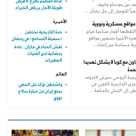
أمانة القصيم تطرح 6 فرص
يف بين موسكو وكييف
طويلة الأجل برياض الخبراء
اً للتوصل إلى حل بشأن ...
الأخيــرة
مواقع عسكرية ونووية
تقطتها أقمار صناعية قيام
جدة التاريخية تحتضن
فترة الأخيرة بتحصين مواقع
«سفينة التسامح» في رمضان
ة حساسة عبر إنشاء ...
نقش الحناء في جازان.. عادة
رمضانية لدى الفتيات
الصغيرات
اون مع كوبا لا يشكل تهديدا
تحدة
العالم
ارجية الروسي سيرغي لافروف
وزير الخارجية الكوبي في
واشنطن تؤكد على المضي
 إلى التحلي بالحكمة ...
بمنع إيران من حيازة سلاح
نووي