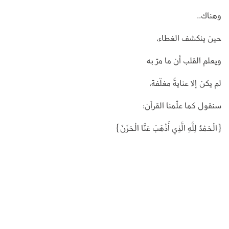
وهناك..
حين ينكشف الغطاء،
ويعلم القلب أن ما مرّ به
لم يكن إلا عنايةً مغلّفة،
سنقول كما علّمنا القرآن:
{الْحَمْدُ لِلَّهِ الَّذِي أَذْهَبَ عَنَّا الْحَزَنَ}