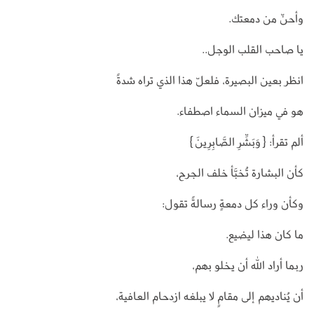
وأحنّ من دمعتك.
يا صاحب القلب الوجل..
انظر بعين البصيرة، فلعلّ هذا الذي تراه شدةً
هو في ميزان السماء اصطفاء.
ألم تقرأ: {وَبَشِّرِ الصَّابِرِينَ}
كأن البشارة تُخبَّأ خلف الجرح،
وكأن وراء كل دمعةٍ رسالةً تقول:
ما كان هذا ليضيع.
ربما أراد الله أن يخلو بهم،
أن يُناديهم إلى مقامٍ لا يبلغه ازدحام العافية،