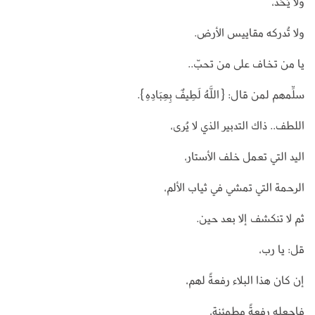
ولا يُحَدّ،
ولا تُدركه مقاييس الأرض.
يا من تخاف على من تحبّ..
سلِّمهم لمن قال: {اللَّهُ لَطِيفٌ بِعِبَادِهِ}.
اللطف.. ذاك التدبير الذي لا يُرى،
اليد التي تعمل خلف الأستار،
الرحمة التي تمشي في ثياب الألم،
ثم لا تنكشف إلا بعد حين.
قل: يا رب،
إن كان هذا البلاء رفعةً لهم،
فاجعله رفعةً مطمئنة،