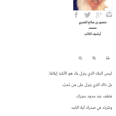
منصور بن صالح العُمري
أرشيف الكاتب
ليس البلاء الذي ينزل بك هو الأشدّ إيلامًا،
بل ذاك الذي ينزل على من تحبّ،
فتقف عند حدود عجزك،
وتتردّد في صدرك آية الكبد: