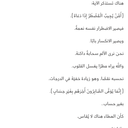
هناك تستذكر الآية:
{أَمَّنْ يُجِيبُ الْمُضْطَرَّ إِذَا دَعَاهُ}،
فيصير الاضطرار نفسه نعمةً،
ويصير الانكسار بابًا.
نحن نرى الألم سحابةً داكنة،
والله يراه مطرًا يغسل القلوب.
نحسبه نقصًا، وهو زيادة خفيّة في الدرجات،
{إِنَّمَا يُوَفَّى الصَّابِرُونَ أَجْرَهُم بِغَيْرِ حِسَابٍ}.
بغير حساب..
كأن العطاء هناك لا يُقاس،