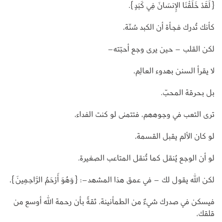
{لَقَدْ خَلَقْنَا الإِنسَانَ فِي كَبَدٍ}.
كأنك تُدرك فجأة أن الكبد سُنّة،
لكن القلب – حين يرى وجع أحبّته–
لا يقرأ السنن بهدوء العالِم،
بل بحرقة المحبّ.
ترى التعب في وجوههم، فتتمنى لو كنت الفداء،
لو كان الألم يقبل القسمة،
لو أن الوجع يُنقل كما تُنقل المتاعب الصغيرة.
لكن الله يقول لك – في عمق هذا المشهد–: {وَهُوَ أَرْحَمُ الرَّاحِمِينَ}،
فيسكن في صدرك شيءٌ من الطمأنينة، ثقةً بأن رحمة الله أوسع من
قلقك،