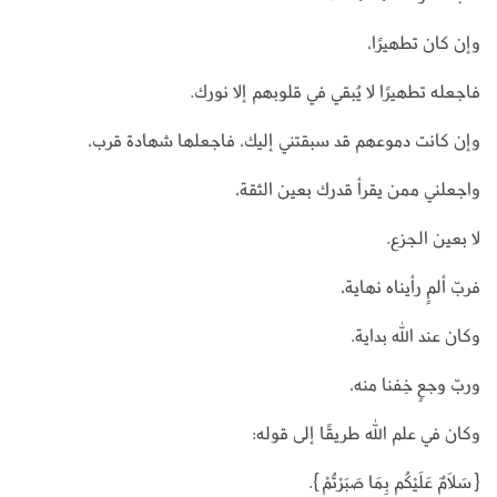
وإن كان تطهيرًا،
فاجعله تطهيرًا لا يُبقي في قلوبهم إلا نورك.
وإن كانت دموعهم قد سبقتني إليك، فاجعلها شهادة قرب،
واجعلني ممن يقرأ قدرك بعين الثقة،
لا بعين الجزع.
فربّ ألمٍ رأيناه نهاية،
وكان عند الله بداية.
وربّ وجعٍ خِفنا منه،
وكان في علم الله طريقًا إلى قوله:
{سَلَامٌ عَلَيْكُم بِمَا صَبَرْتُمْ}.