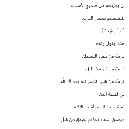
أن يجرّدهم من ضجيج الأسباب
ليُسمعهم همس القرب.
{فَإِنِّي قَرِيبٌ}..
هكذا يقول ربّهم،
قريبٌ من دعوة المضطرّ،
قريبٌ من تنهيدة الليل،
قريبٌ من قلبٍ انكسر فلم يجد إلا الله.
في لحظة البلاء،
تسقط عن الروح أقنعة الاكتفاء،
ويصدق الدعاء كما لم يصدق من قبل.