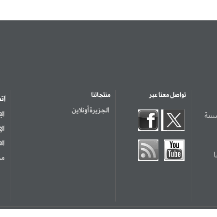
تواصل معنا عبر
منتجاتنا
ات
الجزيرة أونلاين
سسة
ال
ال
ال
مر