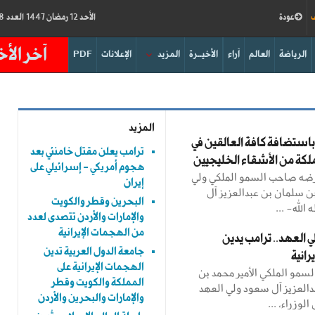
ف
عودة
الأحد 12 رمضان 1447 العدد 19198
آخر الأخ
الرياضة
العالم
آراء
الأخيــرة
المزيد
الإعلانات
PDF
المزيد
باستضافة كافة العالقين في
ترامب يعلن مقتل خامنئي بعد
لكة من الأشقاء الخليجيين
هجوم أمريكي - إسرائيلي على
 عرضه صاحب السمو الملكي ولي
إيران
ن سلمان بن عبدالعزيز آل
البحرين وقطر والكويت
لله- ...
والإمارات والأردن تتصدى لعدد
من الهجمات الإيرانية
ي العهد.. ترامب يدين
جامعة الدول العربية تدين
رانية
الهجمات الإيرانية على
سمو الملكي الأمير محمد بن
المملكة والكويت وقطر
العزيز آل سعود ولي العهد
والإمارات والبحرين والأردن
وزراء، ...