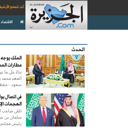
أنت تتصفح الأرشي
الاقتصاد
الحدث
الملك يوجه 
مطارات المم
بناءً على ما
العهد محمد ب
سعود -حفظه ا
في اتصال بول
الهجمات الإي
تلقى صاحب ال
سلمان بن عبد
رئيس مجلس ال