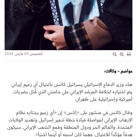
الخميس 05 مارس 2026
عواصم - وكالات:
هدَّد وزير الدفاع الإسرائيلي يسرائيل كاتس باغتيال أي زعيم إيراني
يتم اختياره لخلافة المرشد الإيراني علي خامنئي الذي قُتل بضربات
أميركية وإسرائيلية على طهران.
وقال كاتس في منشور على «إكس» إن «أي زعيم يختاره نظام
الإرهاب الإيراني لمواصلة قيادة خطة تدمير إسرائيل وتهديد الولايات
المتحدة، والعالم الحر ودول المنطقة وقمع الشعب الإيراني، سيكون
هدفاً مؤكّداً للاغتيال، مهما كان اسمه أو أينما اختبأ».