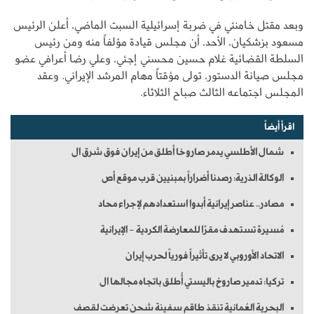
وبعد مقتل خامنئي في ضربة إسرائيلية السبت الماضي، أعلن الرئيس
مسعود بزشكيان، الأحد، أن مجلس قيادة مؤلفاً منه ومن رئيس
السلطة القضائية غلام حسين محسني إجئي، وعلي رضا أعرافي عضو
مجلس صيانة الدستور، تولى مؤقتاً مهام المرشد الإيراني. وعقد
المجلس اجتماعه الثالث صباح الثلاثاء.
اقرأ أيضاً
شمال الأطلسي يدمر صاروخا أطلق من إيران فوق شرق ال
الوكالة الذرية: رصدنا أضراراً بمبنيين قرب موقع أص
مصادر.. عناصر إيرانية أبدوا استعدادهم لإجراء محاد
مُسيرة تستهدف مقرًا للمعارضة الكردية - الإيرانية
الاتحاد الأوروبي لا يرى تأثيراً فورياً لحرب إيران
تركيا: تدمير صاروخ باليستي أُطلق باتجاه مجالها ال
البحرية العُمانية تنقذ طاقم سفينة شحن تعرضت لقصف