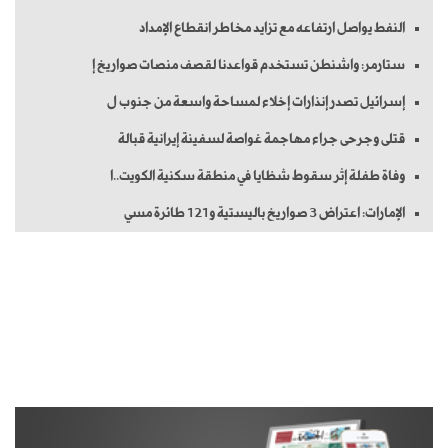
النفط يواصل ارتفاعه مع تزايد مخاطر انقطاع الإمداد
ستارمر: واشنطن تستخدم قواعدنا لقصف منصات صواريخ إ
إسرائيل تصدر إنذارات إخلاء لمساحة واسعة من جنوب ل
قتلى وجرحى جراء مهاجمة غواصة لسفينة إيرانية قبالة
وفاة طفلة إثر سقوط شظايا في منطقة سكنية الكويت..ا
الإمارات: اعتراض 3 صواريخ باليستية و121 طائرة مسي