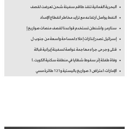
البحرية العُمانية تنقذ طاقم سفينة شحن تعرضت لقصف
النفط يواصل ارتفاعه مع تزايد مخاطر انقطاع الإمداد
ستارمر: واشنطن تستخدم قواعدنا لقصف منصات صواريخ إ
إسرائيل تصدر إنذارات إخلاء لمساحة واسعة من جنوب ل
قتلى وجرحى جراء مهاجمة غواصة لسفينة إيرانية قبالة
وفاة طفلة إثر سقوط شظايا في منطقة سكنية الكويت..ا
الإمارات: اعتراض 3 صواريخ باليستية و121 طائرة مسي