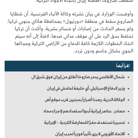
أسقطت صاروخًا أطلقته إيران باتجاه الأجواء التركية.
وأوضحت الوزارة، في بيان نشرته وكالة الأنباء الفرنسية، أن شظايا
الصاروخ سقط في منطقة «دورتيول» بمحافظة هاتاي جنوبي تركيا،
ولم يسفر الحادث عن إصابات أو خسائر بشرية. وأكدت أن تركيا
تحتفظ بحق الرد على أي موقف عدائي ضدها، لافتةً إلى أنه سيتم
اتخاذ الخطوات اللازمة كافة للدفاع عن الأراضي التركية ومجالها
الجوي بشكل حاسم ودون تردد.
اقرأ أيضاً
شمال الأطلسي يدمر صاروخا أطلق من إيران فوق شرق ال
وزير الدفاع الإسرائيلي: أي خليفة لخامنئي في إيران
الوكالة الذرية: رصدنا أضراراً بمبنيين قرب موقع أص
مصادر.. عناصر إيرانية أبدوا استعدادهم لإجراء محاد
مُسيرة تستهدف مقرًا للمعارضة الكردية - الإيرانية
الاتحاد الأوروبي لا يرى تأثيراً فورياً لحرب إيران