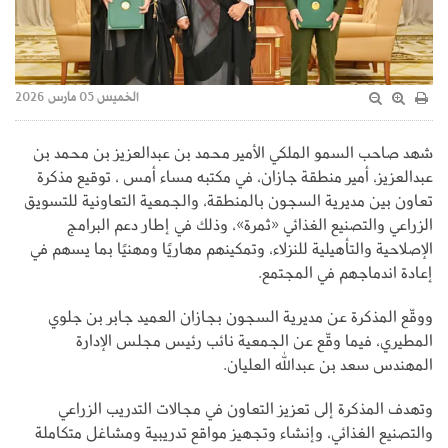
الخميس 05 مارس 2026
شهد صاحب السمو الملكي الأمير محمد بن عبدالعزيز بن محمد بن
عبدالعزيز، أمير منطقة جازان، في مكتبه مساء أمس ، توقيع مذكرة
تعاون بين مديرية السجون بالمنطقة، والجمعية التعاونية للتسويق
الزراعي والتصنيع الغذائي «ثمرة»، وذلك في إطار دعم البرامج
الإصلاحية والتأهيلية للنزلاء، وتمكينهم مهاريًا ومهنيًا بما يسهم في
إعادة اندماجهم في المجتمع.
ووقّع المذكرة عن مديرية السجون بجازان العميد جابر بن جلوي
المطيري، فيما وقّع عن الجمعية نائب رئيس مجلس الإدارة
المهندس سعد بن عبدالله العليان.
وتهدف المذكرة إلى تعزيز التعاون في مجالات التدريب الزراعي
والتصنيع الغذائي، وإنشاء وتجهيز مواقع تدريبية ومشاغل متكاملة