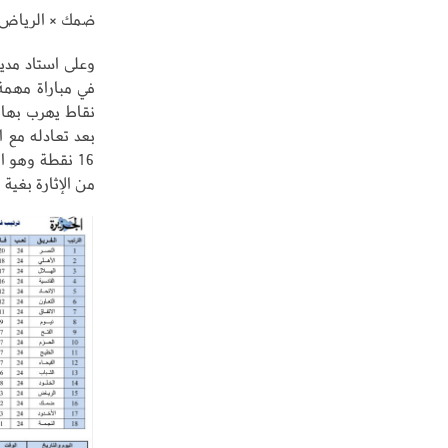
ضمك × الرياض
وعلى استاد مدين
بعد تعادله مع 
16 نقطة وهو ا
من الإثارة بغية