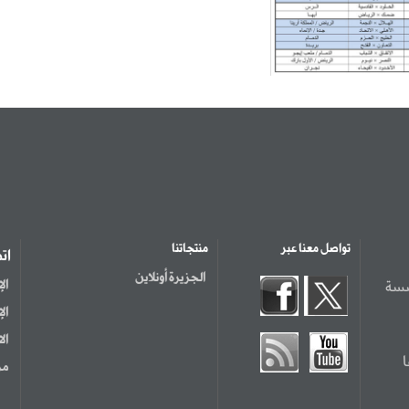
تواصل معنا عبر
منتجاتنا
ات
الجزيرة أونلاين
سسة
ال
ال
ال
مر