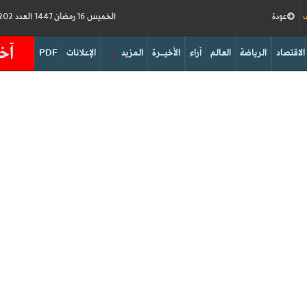
ف
عودة
الخميس 16 رمضان 1447 العدد 19202
آخر
الاقتصاد
الرياضة
العالم
آراء
الأخيــرة
المزيد
الإعلانات
PDF