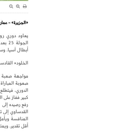
«الجزيرة» - عمار 
يعاود دوري رو
الجول
أبطال آسيا، وست
الخلود× القادسي
مواجهة صعبة جد
صعوبة المباراة 
الدوري، فيتطلع
القدساوي إلى ت
المنافسة ويأمل
أقل تقدير، ويمتلك القادسية 54 نقط