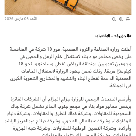
الأحد 08 مارس 2026
«الجزيرة» - الاقتصاد:
أعلنت وزارة الصناعة والثروة المعدنية، فوز 18 شركة في المنافسة
على رخص محاجر مواد بناء لاستغلال خام الرمل والحصى في
مجمعين تعدينيين بمنطقة الرياض تغطي مساحتهما نحو 18
كيلومترًا مربعًا، وذلك ضمن جهود الوزارة لاستغلال الخامات
المعدنية الداعمة لقطاع البناء والتشييد والمشاريع التنموية الكبرى
في المملكة.
وأوضح المتحدث الرسمي للوزارة جرَّاح الجرَّاح أن الشركات الفائزة
برخص محاجر مواد بناء في مجمع جنوب الحائر تشمل شركة جاك
السعودية للمقاولات، وشركة فداك للطرق والمقاولات، وشركة دلباء
للمقاولات، وشركة عبدالعالي العجمي، وشركة صالح عبدالعزيز الراشد
وأولاده، وشركة التمدين الوطنية للمقاولات، وشركة شبه الجزيرة
للمقاولات، وشركة العيوني للاستثمار والمقاولات.