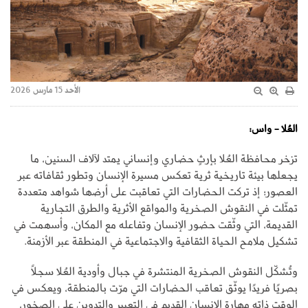
الأحد 15 مارس 2026
العُلا - واس:
تزخر محافظة العُلا بإرثٍ حضاري وإنساني يمتد لآلاف السنين، ما
يجعلها بيئة تاريخية ثرية تعكس مسيرة الإنسان وتطور ثقافاته عبر
العصور؛ إذ تركت الحضارات التي تعاقبت على أرضها شواهد متعددة
تمثّلت في النقوش الصخرية والمواقع الأثرية والطرق التجارية
القديمة، التي وثّقت حضور الإنسان وتفاعله مع المكان، وأسهمت في
تشكيل ملامح الحياة الثقافية والاجتماعية في المنطقة عبر الأزمنة.
وتُشكّل النقوش الصخرية المنتشرة في جبال وأودية العُلا سجلًا
بصريًا فريدًا يوثّق تعاقب الحضارات التي مرّت بالمنطقة، ويعكس في
الوقت ذاته مهارة الإنسان القديم في التعبير والتدوين على الصخور،