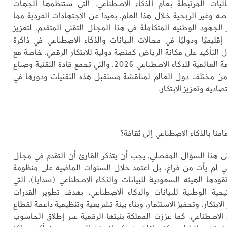
اليات المرتبطة بعام الذكاء الاصطناعي، التي ستنظمها الجهات
ة وغير الربحية خلال هذا العام، بعيدا عن الاجتهادات الفردية مما
الجهود الوطنية المتكاملة في هذا المجال التقني المتقدم، لتعزيز
قليميًا ودوليًا في مجالات البيانات والذكاء الاصطناعي في ذاكرة
 التأكيد على مكانة الرياض كمنصة دولية للابتكار الرقمي، خاصة مع
استضافتها القمة العالمية للذكاء الاصطناعي 2026، والتي تجمع قادة التقنية وصناع
ء من مختلف دول العالم لمناقشة مستقبل هذه التقنيات ودورها في
صادية وتعزيز الابتكار.
منا بالذكاء الاصطناعي إلى ثقافة؟
لى هذا السؤال المفصلي، يجب أن يتذكر القارئ أن التقدم في مجال
عي لم يأت من فراغ، بل اعتمد خلال السنوات الماضية على منظومة
قودها الهيئة السعودية للبيانات والذكاء الاصطناعي (سدايا)، التي
يجية الوطنية للبيانات والذكاء الاصطناعي، بهدف تطوير القدرات
الابتكار، وتحفيز الاستثمار، وبناء بيئة تشريعية وتنظيمية داعمة لقطاع
ء الاصطناعي. كما عززت المملكة بنيتها الرقمية عبر إطلاق الحاسوب