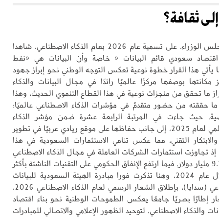
لـى ثقافة؟
تأتي موافقة مجلس الوزراء، على تسمية عام 2026 بعام الذكاء الاصطناعي، شاهدا
اقتصاد سعودي قائم البيانات « خاصة وأن البيانات هي «نفط
 يأتي هذا القرار خطوة نوعية تعكس التوجه الوطني نحو إبراز جهود
 مكانتها بوصفها مركزًا عالميًا رائدًا في مجال البيانات والذكاء
راز ما تحقق من منجزات نوعية في هذا القطاع التنموي الحديث، وهذا
ا حققته من حضور متقدمً في مؤشرات الذكاء الاصطناعي عالميًا؛
ضية، حيث جاءت في المرتبة الرابعة عشرة ضمن مؤشر الذكاء
الاصطناعي العالمي لعام 2025، إلى جانب حفاظها على موقع ريادي عربيًا في تطوير
 والابتكار التقني، مما عكس تنامي الاستثمارات السعودية في هذا
 إذ تجاوزت استثمارات الشركات العاملة في مجال الذكاء الاصطناعي
داخل المملكة 9.1 مليار دولار، فيما ارتفع الإنفاق الحكومي على التقنيات الناشئة بأكثر
من 56 % خلال عام 2024، وهنا تذكرت فورا مبادرة الهيئة السعودية للبيانات
والذكاء الاصطناعي (سدايا)، بإطلاق الشعار الرسمي لعام الذكاء الاصطناعي 2026،
 إطارًا بصريًا جامعًا يعكس الطموحات الوطنية نحو بناء اقتصاد
نات والذكاء الاصطناعي، لتوحيد الظهور الإعلامي والاتصالي للمبادرات