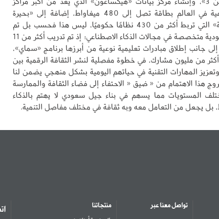
العملاق «شاهين 3»، وإنشاء مركز بيانات «هيكساغون» الذي يعد من أكبر مراكز
البيانات الحكومية في العالم بطاقة تصل إلى 480 ميغاواط، إضافة إلى «بحيرة
البيانات الوطنية» التي تربط أكثر من 430 نظامًا حكوميًا، ليس هذا فحسب بل تم
إعداد كوادر سعودية متخصصة في مجالات الذكاء الاصطناعي؛ إذ تم تدريب أكثر من 11
 جانب إطلاق مبادرات تعليمية نوعية من أبرزها برنامج «سماي»،
كثر من مليون مشارك، في خطوة مفصلية لنشر الثقافة الرقمية بين
 وتعزيز المهارات التقنية في حياتهم اليومية بشكل منهجي يضمن لنا
وج هذا الاهتمام من « ضيق « الاحتفاء إلى فضاء الثقافة والممارسة
ختلف المستويات مما يسهم في بناء جيل سعودي لا يهتم بالذكاء
 بل يجعل من التعامل معه وبه ثقافة في مختلف مفاصل التنمية.
تواصل معنا عبر
منتجاتنا
ات