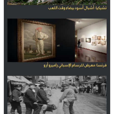
تشيكيا: أشبال أسود بيضاء وقت اللعب
فرنسا: معرض للرسام الإسباني راميرو أرو